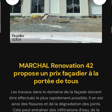
Previous
Next
MARCHAL Renovation 42
Intervention de l’artisan
Le façadier MARCHAL
façadier MARCHAL Renovation
propose un prix façadier à la
Renovation 42 effectue des
42 pour les travaux au niveau
réparations de fissure en
portée de tous
assurant l’étanchéité des
d’une façade
Les travaux dans le domaine de la façade doivent
façades
être effectués le plus rapidement possible. Il en est
Parmi les nombreux travaux concernant la façade,
ainsi des fissures et de la dégradation des joints.
le nettoyage occupe une place prépondérante. En
Si vous désirez embellir votre maison ou attirer plus
Cela peut entraîner des infiltrations d’eau, de la
effet, elle subit de plein fouet la pollution, les