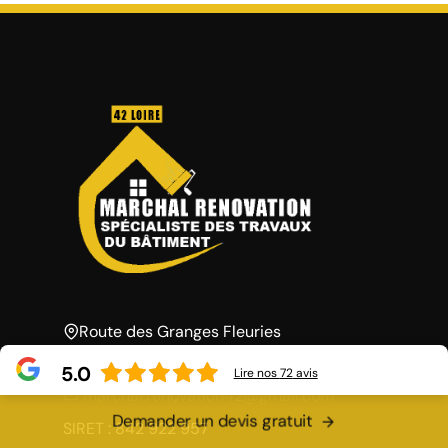
Route des Granges Fleuries
42120 Perreux
5.0
Lire nos
72
avis
marchal.renovation42@gmail.com
Demander un devis gratuit
SIRET : 842 922 957