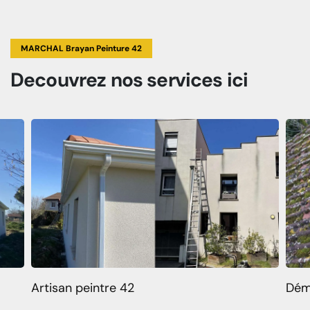
MARCHAL Brayan Peinture 42
Decouvrez
nos services
ici
Artisan peintre 42
Dém