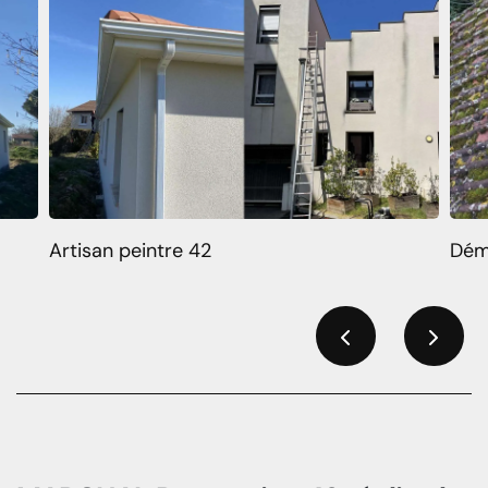
Artisan peintre 42
Dém
Previous
Next