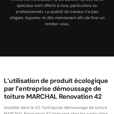
formation et de son apprentissage renforcé en plus
qualité de ses prestations. Elle prend soin de ces
spéciaux sont offerts à tous, particuliers ou
des années de pratique et des séances régulières
matériaux qui sont assez fragiles tout en assurant
professionnels. La qualité de travaux n’a pas
d’égale. Appelez-le dès maintenant afin de fixer un
de renforcement de capacité.
le démoussage de tuile.
rendez-vous.
L’utilisation de produit écologique
par l’entreprise démoussage de
toiture MARCHAL Renovation 42
Installée dans le 42, l’entreprise démoussage de toiture
MARCHAL Renovation 42 intervient chez les particuliers