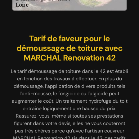
MARCHAL Renovation 42
Tarif de faveur pour le
Couvreur MARCHAL
démoussage de toiture avec
effectue le démoussage de
Renovation 42 pour le
démoussage de votre toiture
MARCHAL Renovation 42
tuile dans le 42
Le tarif démoussage de toiture dans le 42 est établi
Les tuiles en terre cuite et celles en fibrociment
Le développement des végétaux sur la toiture
constitue un vrai danger pour son étanchéité. D’un
en fonction des travaux à effectuer. En plus du
doivent être entretenues de manière régulière
démoussage, l’application de divers produits tels
point de vue esthétique, la prolifération des
sinon les mousses, les lichens et autres
mousses, des lichens et des algues rend la toiture
champignons se développeront facilement. Ces
l’anti-mousse, le fongicide ou l’algicide peut
et la maison entière inélégante. Ils ne valorisent pas
augmenter le coût. Un traitement hydrofuge du toit
végétaux ont le pouvoir de retenir l’eau sur les
tuiles ce qui va finir par les endommager. Le côté
la maison. La meilleure solution, c’est de les
entraine logiquement une hausse du prix.
esthétique est aussi atteint parce que les tuiles
Rassurez-vous, même si toutes ses prestations
éradiquer en confiant les travaux à un
professionnel tel le couvreur pour démoussage de
figurent dans votre devis, elles ne vous coûteront
pleines de mousses ont tendance à devenir
toiture MARCHAL Renovation 42 basé dans le 42.
noirâtres ou verdâtres. MARCHAL Renovation 42
pas très chères parce qu’avec l’artisan couvreur
Sa compétence dans ce domaine est le fruit de sa
MARCHAL Renovation 42 sis dans le 42, des tarifs
est une entreprise réputée dans le 42 grâce à la