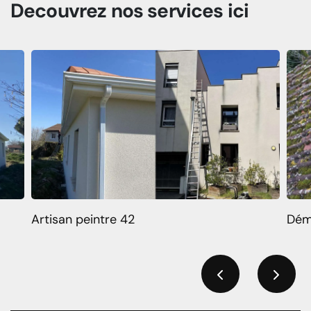
Decouvrez
nos services
ici
Artisan peintre 42
Dém
Previous
Next