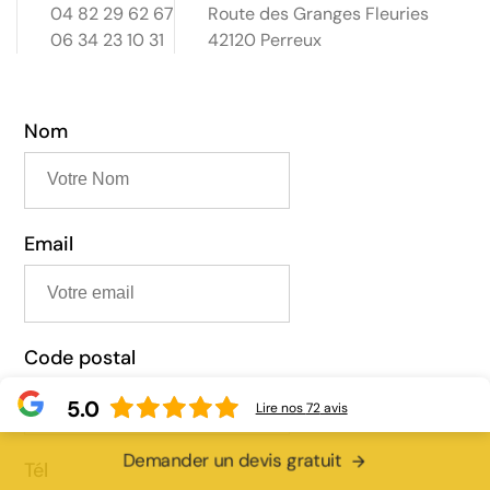
04 82 29 62 67
Route des Granges Fleuries
06 34 23 10 31
42120 Perreux
Nom
Email
Code postal
5.0
Lire nos
72
avis
Demander un devis gratuit
Tél