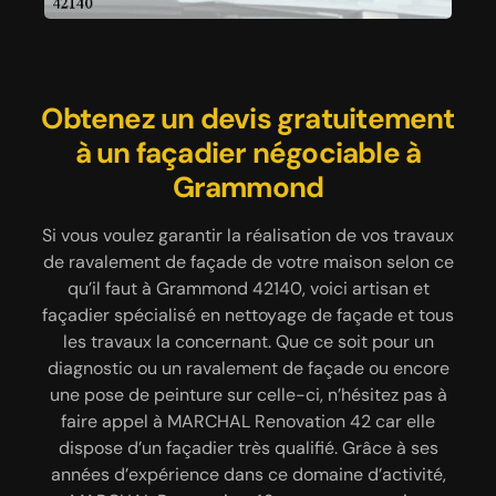
Obtenez un devis gratuitement
Faites appel à un façadier pas
Ravalement de façade par
l’entreprise façadier MARCHAL
cher pour garantir vos travaux
à un façadier négociable à
Renovation 42
à Grammond
Grammond
Pour vous fournir des travaux concernant la façade,
Si vous voulez garantir la réalisation de vos travaux
Notre entreprise façadière MARCHAL Renovation
de ravalement de façade de votre maison selon ce
42 implantée dans la ville de Grammond est
que ce soit pour une pose de peinture ou
réparation de fissures, de petite ou de grande
qu’il faut à Grammond 42140, voici artisan et
compétente pour effectuer le ravalement de
façadier spécialisé en nettoyage de façade et tous
façade conforme aux normes. Nous débutons le
taille, rénovation ou traitement anti-mousse ou
travail par l’évaluation de l’état de la façade. Il est
nettoyage de façade, faites appel à un façadier
les travaux la concernant. Que ce soit pour un
diagnostic ou un ravalement de façade ou encore
essentiel de déterminer les différentes causes de
professionnel que dispose MARCHAL Renovation
la dégradation. Nous passons ensuite au nettoyage
une pose de peinture sur celle-ci, n’hésitez pas à
42 à Grammond 42140. Pour tous ce qui sont
et au traitement de la façade, nous disposons de
faire appel à MARCHAL Renovation 42 car elle
présents dans cette localité, ce façadier vous
propose des services de qualité avec garantie pour
l’aptitude nécessaire pour traiter avec efficacité
dispose d’un façadier très qualifié. Grâce à ses
les travaux de ravalement de façade en particulier.
les problèmes dont l’efflorescence, les fissures et
années d’expérience dans ce domaine d’activité,