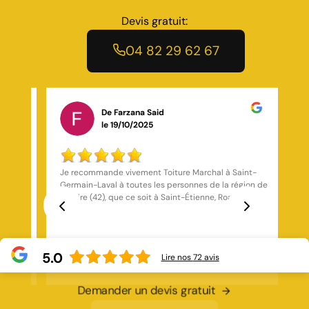
Devis gratuit:
04 82 29 62 67
De Stefan Horvath
le 03/03/2026
nt-
Bien
ion de
,
ture.
Previous
Next
iance
5.0
Lire nos
72
avis
Demander un devis gratuit