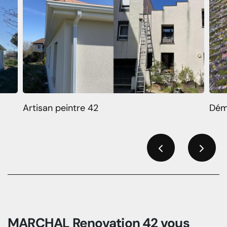
Artisan peintre 42
Dém
Previous
Next
MARCHAL Renovation 42 vous