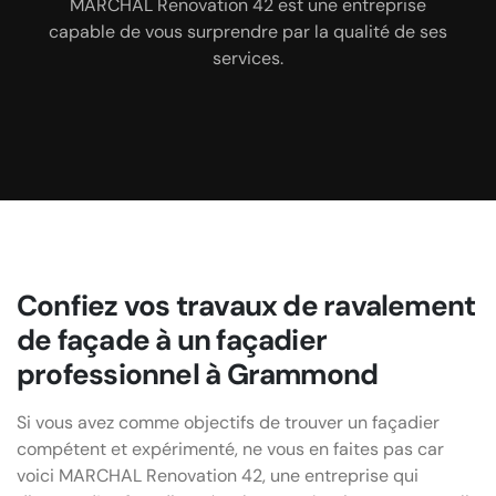
autres problèmes. Nous réalisons les rénovations et
C’est l’entreprise à contacter au vas où voulez d’un
MARCHAL Renovation 42 est une entreprise
capable de vous surprendre par la qualité de ses
les finitions. Notre intervention se termine par le
travail soigné à des prix abordables.
nettoyage de fin de chantier.
services.
Confiez vos travaux de ravalement
de façade à un façadier
professionnel à Grammond
Si vous avez comme objectifs de trouver un façadier
compétent et expérimenté, ne vous en faites pas car
voici MARCHAL Renovation 42, une entreprise qui