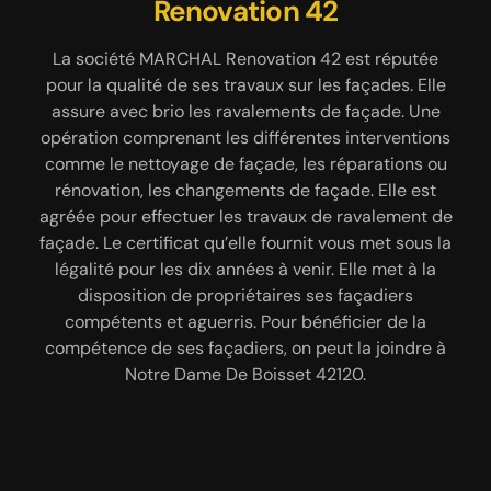
taille, rénovation ou traitement anti-mousse ou
Renovation 42
travaux de réparation, rénovation ou changement
nettoyage de façade, faites appel à un façadier
de façades. Ses réalisations sont appréciées pour
professionnel que dispose MARCHAL Renovation
La société MARCHAL Renovation 42 est réputée
leur qualité. Il met ses aptitudes à la disposition de
42 à Notre Dame De Boisset 42120. Pour tous ce qui
pour la qualité de ses travaux sur les façades. Elle
propriétaires dans le département 42120. Pour
sont présents dans cette localité, ce façadier vous
assure avec brio les ravalements de façade. Une
connaître les coûts de l’intervention, demandez à
propose des services de qualité avec garantie pour
opération comprenant les différentes interventions
l’artisan d’établir un devis. Déposer la demande au
les travaux de ravalement de façade en particulier.
comme le nettoyage de façade, les réparations ou
siège à Notre Dame De Boisset ou sur le site web. Il
C’est l’entreprise à contacter au vas où voulez d’un
rénovation, les changements de façade. Elle est
établit un devis détaillé. Le devis indique les prix
travail soigné à des prix abordables.
agréée pour effectuer les travaux de ravalement de
des divers matériaux utilisés et leur quantité. Le
façade. Le certificat qu’elle fournit vous met sous la
devis est 100 % gratuit et sans engagement.
légalité pour les dix années à venir. Elle met à la
disposition de propriétaires ses façadiers
compétents et aguerris. Pour bénéficier de la
compétence de ses façadiers, on peut la joindre à
Notre Dame De Boisset 42120.