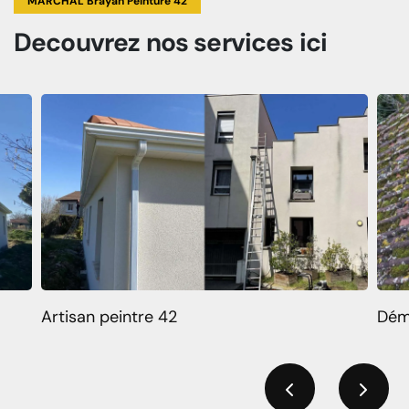
MARCHAL Brayan Peinture 42
Decouvrez
nos services
ici
Artisan peintre 42
Dém