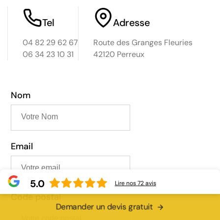
Tel
Adresse
04 82 29 62 67
Route des Granges Fleuries
06 34 23 10 31
42120 Perreux
Nom
Email
5.0
Lire nos
72
avis
Code postal
Demander un devis gratuit