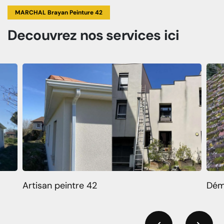
MARCHAL Brayan Peinture 42
Decouvrez
nos services
ici
Artisan peintre 42
Dém