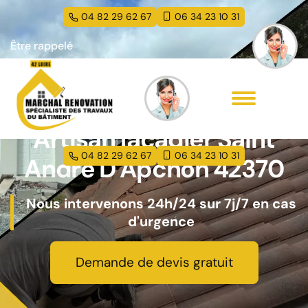
04 82 29 62 67
06 34 23 10 31
Être rappelé
Artisan façadier Saint
04 82 29 62 67
06 34 23 10 31
Andre D Apchon 42370
Nous intervenons 24h/24 sur 7j/7 en cas
d'urgence
Demande de devis gratuit