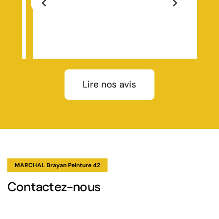
s
travail remarquable du début à la fin ! Ils ont
al
soigneusement déposé l’ancien faîtage, entièrement
Previous
Next
brossé le ciment existant (car le faîtage d’origine
re a
était fait en ciment, ce qui posait des problèmes
de
d’étanchéité), puis ils ont installé un closoir ventilé de
qualité pour permettre à ma toiture de respirer
n
correctement
aîtage
quées.
Lire nos avis
on
sont
s de
ité
s
re.
MARCHAL Brayan Peinture 42
Contactez-nous