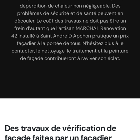
travail par l’évaluation de l’état de la façade. Il est
prendre en charge tous les travaux concernant
déperdition de chaleur non négligeable. Des
essentiel de déterminer les différentes causes de
problèmes de sécurité et de santé peuvent en
cette surface. Je suis à même d’effectuer le
la dégradation. Nous passons ensuite au nettoyage
découler. Le coût des travaux ne doit pas être un
nettoyage de façade, le traitement adapté à son
et au traitement de la façade, nous disposons de
frein d’autant que l’artisan MARCHAL Renovation
état, la peinture, l’hydrofuge et le ravalement de
42 installé à Saint Andre D Apchon pratique un prix
façade. J’ai à ma dispositions, différents matériels
l’aptitude nécessaire pour traiter avec efficacité
et outillages qui conviennent à tous les matériaux
les problèmes dont l’efflorescence, les fissures et
façadier à la portée de tous. N’hésitez plus à le
autres problèmes. Nous réalisons les rénovations et
contacter, le nettoyage, le traitement et la peinture
quels qu’ils soient. Contactez-moi, MARCHAL
Renovation 42, façadier chevronné à Saint Andre D
les finitions. Notre intervention se termine par le
de façade contribueront à raviver son éclat.
Apchon. Je suis compétent pour mener à bien vos
nettoyage de fin de chantier.
projets.
Des travaux de vérification de
façade faites par un façadier