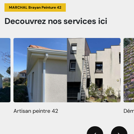
MARCHAL Brayan Peinture 42
Decouvrez
nos services
ici
Artisan peintre 42
Dém