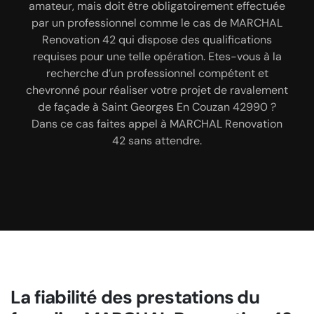
amateur, mais doit être obligatoirement effectuée
utiliser, fournitures nécessaires sont décrits dans le
passons ensuite au nettoyage et au traitement de
par un professionnel comme le cas de MARCHAL
la façade, nous disposons de l’aptitude nécessaire
devis des travaux de façade. Vous verrez que ce
Renovation 42 qui dispose des qualifications
pour traiter avec efficacité les problèmes dont
professionnel pratique des prix des plus
requises pour une telle opération. Etes-vous à la
abordables avec une qualité de service inégalable.
l’efflorescence, les fissures et autres problèmes.
recherche d’un professionnel compétent et
Ce devis vous est offert gracieusement et il ne vous
Nous réalisons les rénovations et les finitions. Notre
chevronné pour réaliser votre projet de ravalement
intervention se termine par le nettoyage de fin de
engage en rien.
de façade à Saint Georges En Couzan 42990 ?
chantier.
Dans ce cas faites appel à MARCHAL Renovation
42 sans attendre.
La fiabilité des prestations du