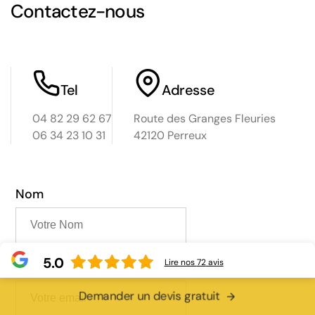
Contactez-nous
Tel
Adresse
04 82 29 62 67
Route des Granges Fleuries
06 34 23 10 31
42120 Perreux
Nom
5.0
Lire nos
72
avis
Email
Demander un devis gratuit