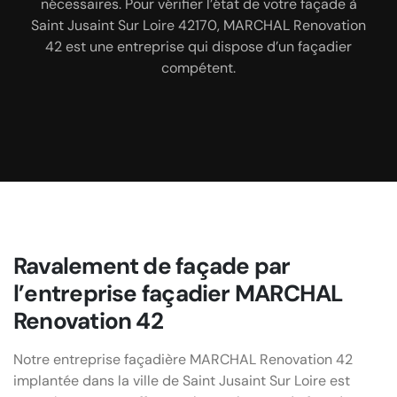
nécessaires. Pour vérifier l’état de votre façade à
résistante face aux intempéries et à d’autres
est large entre la finition rustique, la finition
Saint Jusaint Sur Loire 42170, MARCHAL Renovation
agressions. Pour atteindre son objectif, il va
talochée, la finition projetée ou le crépi. Peu
42 est une entreprise qui dispose d’un façadier
préparer avec soin le mur avec nettoyage,
importe la demande, le tarif façadier de l’entreprise
traitement, rénovation et application d’une
compétent.
est très raisonnable.
peinture extérieure de qualité à des prix très
compétitifs. Outre ses compétences, c’est aussi le
façadier pas cher.
Ravalement de façade par
l’entreprise façadier MARCHAL
Renovation 42
Notre entreprise façadière MARCHAL Renovation 42
implantée dans la ville de Saint Jusaint Sur Loire est