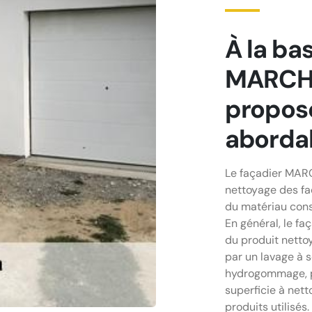
À la bas
MARCHA
propose
aborda
Le façadier MARC
nettoyage des fa
du matériau const
En général, le fa
du produit nettoya
par un lavage à 
hydrogommage, pe
superficie à nett
produits utilisés