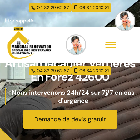
04 82 29 62 67
06 34 23 10 31
Être rappelé
Artisan façadier Verrieres
04 82 29 62 67
06 34 23 10 31
En Forez 42600
Nous intervenons 24h/24 sur 7j/7 en cas
d'urgence
Demande de devis gratuit