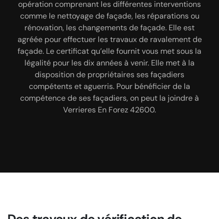
devis des travaux de façade. Vous verrez que ce
dispose d’un façadier très qualifié. Grâce à ses
opération comprenant les différentes interventions
années d’expérience dans ce domaine d’activité,
professionnel pratique des prix des plus
comme le nettoyage de façade, les réparations ou
abordables avec une qualité de service inégalable.
MARCHAL Renovation 42 est une entreprise
rénovation, les changements de façade. Elle est
Ce devis vous est offert gracieusement et il ne vous
capable de vous surprendre par la qualité de ses
agréée pour effectuer les travaux de ravalement de
engage en rien.
services.
façade. Le certificat qu’elle fournit vous met sous la
légalité pour les dix années à venir. Elle met à la
disposition de propriétaires ses façadiers
compétents et aguerris. Pour bénéficier de la
compétence de ses façadiers, on peut la joindre à
Verrieres En Forez 42600.