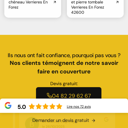
chéneau Verrieres En
et pierre tombale
Forez
Verrieres En Forez
42600
Ils nous ont fait confiance, pourquoi pas vous ?
Nos clients témoignent de notre savoir
faire en couverture
Devis gratuit:
04 82 29 62 67
5.0
Lire nos
72
avis
Demander un devis gratuit
De Rose Salim
le 29/10/2025