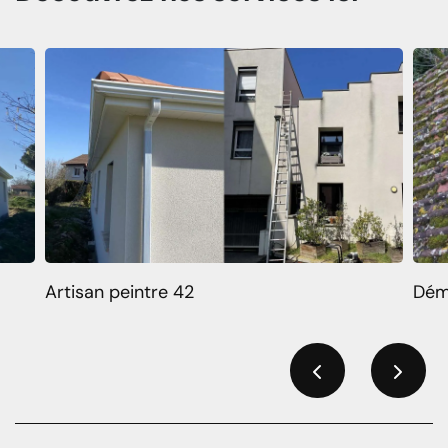
Artisan peintre 42
Dém
Previous
Next