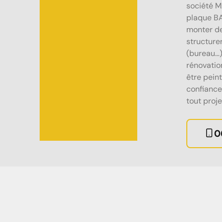
société M
plaque BA
monter de
structure
(bureau…).
rénovation
être pein
confiance
tout proje
0