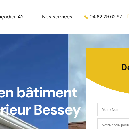
açadier 42
Nos services
04 82 29 62 67
D
 en bâtiment
érieur Bessey