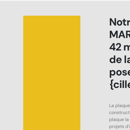
Notr
MAR
42 m
de l
pose
{cill
La plaque
construct
plaque la 
projets d