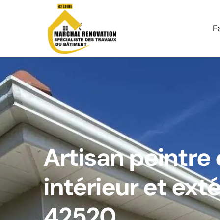
F
Artisan peintre
intérieur et ext
42520