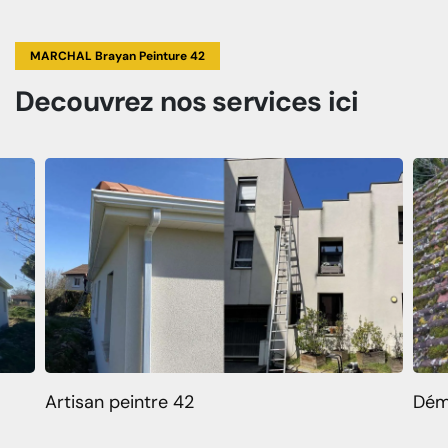
MARCHAL Brayan Peinture 42
Decouvrez
nos services
ici
Artisan peintre 42
Dém