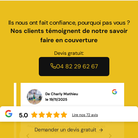
Ils nous ont fait confiance, pourquoi pas vous ?
Nos clients témoignent de notre savoir
faire en couverture
Devis gratuit:
04 82 29 62 67
De Dd R
le 19/10/2025
5.0
Lire nos
72
avis
s
impeccable ! J’étais bloqué devant chez moi un
dimanche soir, et le serrurier est arrivé en moins de 30
Demander un devis gratuit
minutes. Travail rapide, propre, et avec le sourire. Je
ncus
recommande les yeux fermés !