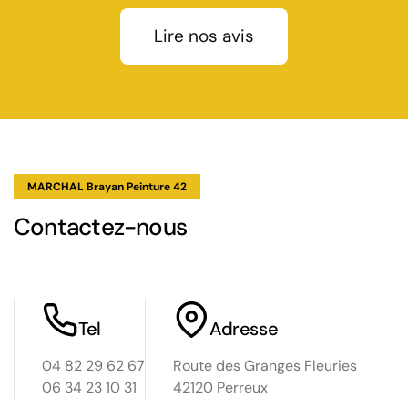
Lire nos avis
p
MARCHAL Brayan Peinture 42
Contactez-nous
Tel
Adresse
04 82 29 62 67
Route des Granges Fleuries
06 34 23 10 31
42120 Perreux