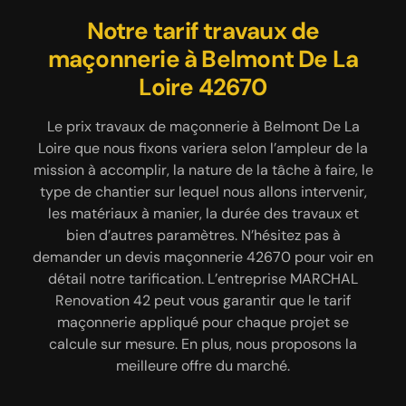
MARCHAL Renovation 42 pour
Réalisation de chape par
Notre tarif travaux de
maçonnerie à Belmont De La
l’entreprise de maçonnerie
la construction d’un muret
MARCHAL Renovation 42
Loire 42670
L’entreprise de maçonnerie MARCHAL Renovation
42 à Belmont De La Loire 42670 vous propose ses
Préalablement à la pose de carrelage, de parquet,
Le prix travaux de maçonnerie à Belmont De La
services de construction de muret. Grâce à notre
Loire que nous fixons variera selon l’ampleur de la
de plancher ou de tout autre revêtement de sol, il
équipement à la pointe de la technologie, à notre
mission à accomplir, la nature de la tâche à faire, le
est indispensable de procéder à la réalisation de
savoir-faire et au professionnalisme de notre
type de chantier sur lequel nous allons intervenir,
chape. Cela offre un rendu exceptionnel au
équipe, nous sommes à même de créer un muret
revêtement de sol à poser. En effet, la chape va
les matériaux à manier, la durée des travaux et
de qualité qui ornera votre propriété. Nous ferons
rendre le sol rectiligne et sans défaut. Il existe trois
bien d’autres paramètres. N’hésitez pas à
en sorte de réaliser un muret bien stable, solide,
demander un devis maçonnerie 42670 pour voir en
manières de réaliser une chape, à choisir selon vos
esthétique et pérenne. Selon vos convenances et
convenances. Il s’agit de la chape traditionnelle, de
détail notre tarification. L’entreprise MARCHAL
tenant compte des normes d’urbanisme de votre
la chape liquide et de la chape sèche. Nos artisans
Renovation 42 peut vous garantir que le tarif
zone, nos artisans maçons peuvent construire un
sont là pour vous aider à choisir, si vous avez
maçonnerie appliqué pour chaque projet se
muret en pierre naturelle, en brique ou en parpaing.
calcule sur mesure. En plus, nous proposons la
besoin de conseil.
meilleure offre du marché.