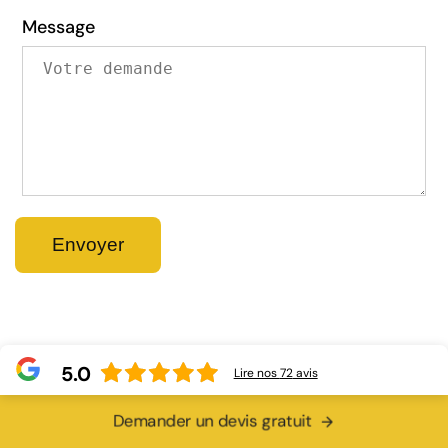
Message
5.0
Lire nos
72
avis
Demander un devis gratuit