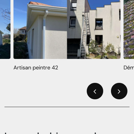
Artisan peintre 42
Dém
Previous
Next