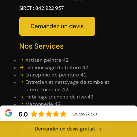
SIRET : 842 922 957
Demandez un devis
Nos Services
Artisan peintre 42
Démoussage de toiture 42
Entreprise de peinture 42
Entretien et nettoyage de tombe et
pierre tombale 42
Habillage planche de rive 42
Maçonnerie 42
Nettoyage de façade 42
5.0
Lire nos
72
avis
Nettoyage de terrasse 42
Nettoyage et pose de chéneau 42
Demander un devis gratuit
Peintre en bâtiment intérieur et