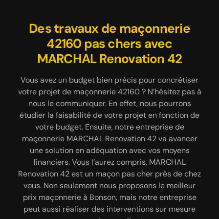
Des travaux de maçonnerie
Des travaux de terrasse de
Ayez une terrasse
exceptionnelle grâce à notre
42160 pas chers avec
qualité et sur mesure
MARCHAL Renovation 42
équipe
Faire des travaux de terrasse : cela fait partie
intégrante des activités de l’artisan maçonnerie
La terrasse est une partie du jardin qui lui offre une
Vous avez un budget bien précis pour concrétiser
MARCHAL Renovation 42 à Bonson. En d’autres
votre projet de maçonnerie 42160 ? N’hésitez pas à
valeur ajoutée. Alors, pourquoi ne pas réaliser une
termes, vous pouvez nous confier la conception
terrasse qui correspond à vos réelles envies ? En
nous le communiquer. En effet, nous pourrons
d’une terrasse, sa rénovation ou encore sa remise
étudier la faisabilité de votre projet en fonction de
plus de pouvoir créer une terrasse en béton, notre
en état. Nous saurons choisir la technique adaptée
établissement est également apte à concevoir une
votre budget. Ensuite, notre entreprise de
à chaque type de chantier. Dans le cadre de notre
maçonnerie MARCHAL Renovation 42 va avancer
terrasse en carrelage, en bois massif ou en
intervention, nous sommes à même d’accomplir
composite. Pour que le résultat soit à la hauteur de
une solution en adéquation avec vos moyens
notre tâche sur une terrasse de piscine, une
vos attentes et vos besoins, et surtout pour que
financiers. Vous l’aurez compris, MARCHAL
terrasse en hauteur et une terrasse plain-pied sur
Renovation 42 est un maçon pas cher près de chez
l’ouvrage soit conforme aux normes, des étapes
le jardin. Confiez-nous votre projet en toute
vous. Non seulement nous proposons le meilleur
sont à suivre à la lettre. Comptez sur MARCHAL
sérénité et bénéficiez de notre accompagnement
prix maçonnerie à Bonson, mais notre entreprise
Renovation 42 pour faire un travail de qualité.
sur mesure.
peut aussi réaliser des interventions sur mesure