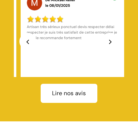
le 26/10/2025
lai
Excellente expérience, artisans compétents et très à
se je
l’écoute.
Mo
Previous
Next
Lire nos avis
t