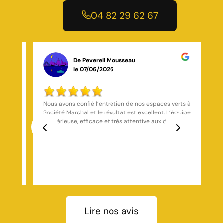
04 82 29 62 67
De Lox Rush
le 14/03/2026
rts à
Société très sérieuse, je recommande une société
quipe
très réactif qui a fait du travail soigné et de qualité
s.
avec un prix raisonnable Cette société m’a permis de
énéral
retrouver une maison, saine et vivable, je
isme
recommande toiture marchal
Previous
Next
Lire nos avis