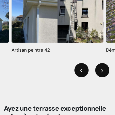
Artisan peintre 42
Dém
Previous
Next
Ayez une terrasse exceptionnelle