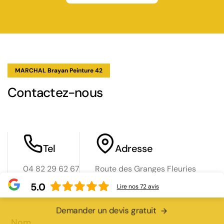
MARCHAL Brayan Peinture 42
Contactez-nous
Tel
Adresse
04 82 29 62 67
Route des Granges Fleuries
06 34 23 10 31
42120 Perreux
5.0
Lire nos
72
avis
Demander un devis gratuit
Nom