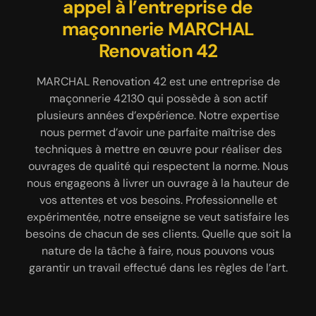
entreprise de maçonnerie à
appel à l’entreprise de
béton
maçonnerie MARCHAL
Cezay
En tant que spécialiste en maçonnerie à Cezay,
Renovation 42
cela va de soi que l’entreprise MARCHAL
MARCHAL Renovation 42 est une entreprise de
Renovation 42 détienne les qualifications requises
maçonnerie à Cezay 42130 qui adresse ses
MARCHAL Renovation 42 est une entreprise de
pour réaliser une pose de dalle béton. Le coulage
services de qualité à tous les particuliers et les
maçonnerie 42130 qui possède à son actif
de béton est une opération à faire avec minutie et
professionnels qui projettent de construire, de
plusieurs années d’expérience. Notre expertise
précision, de sorte que la surface bétonnée soit
rénover ou d’agrandir un bâtiment. Fort de
nous permet d’avoir une parfaite maîtrise des
bien solide et conforme aux normes requises. Notre
plusieurs années d’expérience, le professionnel en
techniques à mettre en œuvre pour réaliser des
équipe peut se mettre à votre disposition pour une
maçonnerie MARCHAL Renovation 42 détient des
ouvrages de qualité qui respectent la norme. Nous
pose de dalle béton en vue de créer un pourtour de
qualifications bien solides pour réaliser des travaux
nous engageons à livrer un ouvrage à la hauteur de
piscine, une terrasse plain-pied ou en hauteur, des
respectueux des règles de l’art. Nous avons du
vos attentes et vos besoins. Professionnelle et
allées de jardin, etc.
matériel efficace pour accomplir efficacement
expérimentée, notre enseigne se veut satisfaire les
notre mission ainsi que des artisans qualifiés pour
besoins de chacun de ses clients. Quelle que soit la
concrétiser votre projet. Quelle que soit l’ampleur
nature de la tâche à faire, nous pouvons vous
de la tâche à faire, vous pouvez compter sur nous.
garantir un travail effectué dans les règles de l’art.