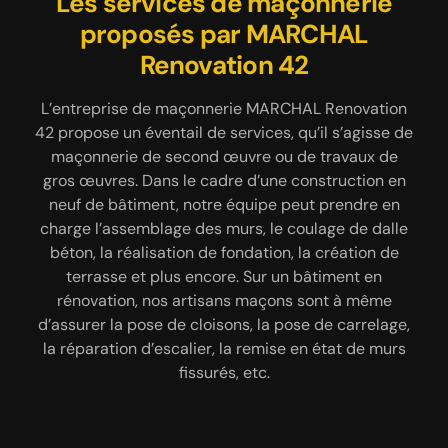
Nous pouvons concevoir une
Les services de maçonnerie
MARCHAL Renovation 42
professionnel en pose de
proposés par MARCHAL
terrasse béton
Renovation 42
carrelage
Vous souhaitez installer une terrasse dans votre
espace extérieur pour profiter des beaux jours ?
L’entreprise de maçonnerie MARCHAL Renovation
Dans le cadre de notre activité en tant que
Contactez l’entreprise de maçonnerie MARCHAL
42 propose un éventail de services, qu’il s’agisse de
maçonnerie à Chalain D Uzore 42600, nous
Renovation 42 qui est un spécialiste en réalisation
pouvons nous charger de la pose de carrelage. Ce
maçonnerie de second œuvre ou de travaux de
de terrasse béton. Nous ne parlons pas ici de béton
type de revêtement peut à la fois être appliqué sur
gros œuvres. Dans le cadre d’une construction en
brut, non. Vous avez tout à fait la possibilité de
neuf de bâtiment, notre équipe peut prendre en
les murs et sur les sols, en intérieur comme en
personnaliser votre extérieur en choisissant un
charge l’assemblage des murs, le coulage de dalle
extérieur. En ce qui concerne les techniques de
béton décoratif, un béton désactivé, un béton lissé,
pose de carrelage, nous les maîtrisons toutes, que
béton, la réalisation de fondation, la création de
un béton lavé et plus encore. Quel que soit votre
vous désiriez avoir un rendu classique ou un
terrasse et plus encore. Sur un bâtiment en
choix, nous pouvons vous assurer que nos
résultat qui est plus dans l’air du temps. Selon vos
rénovation, nos artisans maçons sont à même
interventions se feront dans un total respect des
d’assurer la pose de cloisons, la pose de carrelage,
convenances, nos artisans sont en mesure de
règles de l’art.
la réparation d’escalier, la remise en état de murs
réaliser une pose de carrelage en damier, en
diagonale, etc.
fissurés, etc.