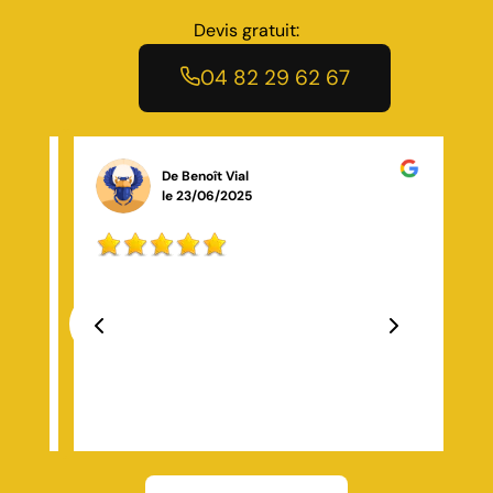
Devis gratuit:
04 82 29 62 67
De Djeneba Camara
le 26/10/2025
Travail propre, ponctuel et de qualité, je recommande
à 100 %.
Previous
Next
!