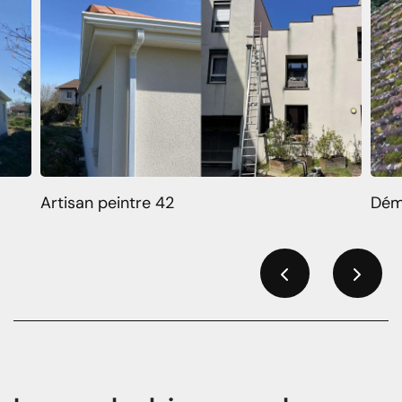
Artisan peintre 42
Dém
Previous
Next