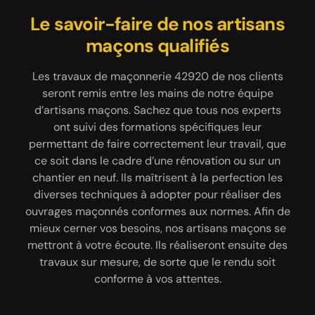
Le savoir-faire de nos artisans
Réalisation de chape par
Notre savoir-faire en
l’entreprise de maçonnerie
réparation d’escalier
maçons qualifiés
MARCHAL Renovation 42
Les travaux de maçonnerie 42920 de nos clients
Les marches d’escalier en mauvais état peuvent
entraîner des accidents, d’où la nécessité de faire
seront remis entre les mains de notre équipe
Préalablement à la pose de carrelage, de parquet,
appel à MARCHAL Renovation 42 pour réaliser des
d’artisans maçons. Sachez que tous nos experts
de plancher ou de tout autre revêtement de sol, il
travaux de maçonnerie 42920 liés à la réparation
ont suivi des formations spécifiques leur
est indispensable de procéder à la réalisation de
d’escalier. Que vous ayez un escalier en bois massif,
permettant de faire correctement leur travail, que
chape. Cela offre un rendu exceptionnel au
en béton ou encore en métal, nous allons adopter
ce soit dans le cadre d’une rénovation ou sur un
revêtement de sol à poser. En effet, la chape va
chantier en neuf. Ils maîtrisent à la perfection les
la méthode la plus adaptée pour réparer vos
rendre le sol rectiligne et sans défaut. Il existe trois
diverses techniques à adopter pour réaliser des
marches d’escalier comme il se doit. Mais pour
manières de réaliser une chape, à choisir selon vos
ouvrages maçonnés conformes aux normes. Afin de
pouvoir constater les dégâts et évaluer l’ampleur
convenances. Il s’agit de la chape traditionnelle, de
mieux cerner vos besoins, nos artisans maçons se
de l’intervention à faire, notre équipe
la chape liquide et de la chape sèche. Nos artisans
mettront à votre écoute. Ils réaliseront ensuite des
diagnostiquera d’abord l’état de l’escalier. C’est
sont là pour vous aider à choisir, si vous avez
une étape incontournable pour réussir la mission.
travaux sur mesure, de sorte que le rendu soit
besoin de conseil.
conforme à vos attentes.