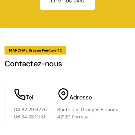
Lire nos avis
e
quer
on
 Il
 pas
e,
MARCHAL Brayan Peinture 42
ropreté
. Ils
Contactez-nous
les
ion de
érifié
Tel
Adresse
ous
04 82 29 62 67
Route des Granges Fleuries
06 34 23 10 31
42120 Perreux
ste.
vraie