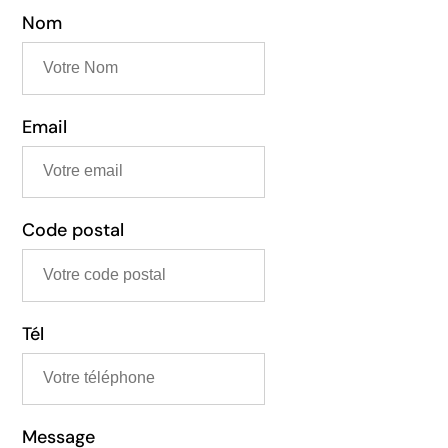
ort
Nom
s
res.
le et
 les
os
Email
tre
our
Code postal
Tél
Message