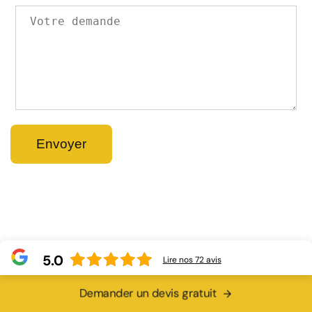
5.0
Lire nos
72
avis
Demander un devis gratuit