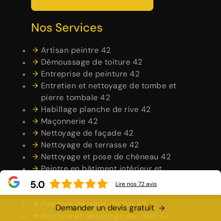
Nos Services
Artisan peintre 42
Démoussage de toiture 42
Entreprise de peinture 42
Entretien et nettoyage de tombe et
pierre tombale 42
Habillage planche de rive 42
Maçonnerie 42
Nettoyage de façade 42
Nettoyage de terrasse 42
Nettoyage et pose de chéneau 42
Peintre en bâtiment intérieur et
extérieur 42
5.0
Lire nos
72
avis
Peintre et peinture de façade 42
Peinture dessous de toit 42
Demander un devis gratuit
Peinture et décapage de volet 42