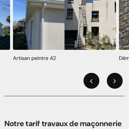
Artisan peintre 42
Dém
Previous
Next
Notre tarif travaux de maçonnerie