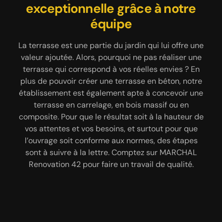
maçonnerie qui respectent les
exceptionnelle grâce à notre
terrasse béton
règles de l’art
équipe
Vous souhaitez installer une terrasse dans votre
espace extérieur pour profiter des beaux jours ?
La terrasse est une partie du jardin qui lui offre une
Afin que votre maçonnerie soit bien solide et
Contactez l’entreprise de maçonnerie MARCHAL
conforme aux normes, nous veillerons à réaliser des
valeur ajoutée. Alors, pourquoi ne pas réaliser une
Renovation 42 qui est un spécialiste en réalisation
travaux respectueux des règles de l’art. Quelle que
terrasse qui correspond à vos réelles envies ? En
de terrasse béton. Nous ne parlons pas ici de béton
plus de pouvoir créer une terrasse en béton, notre
soit la nature de votre projet, qu’il s’agisse d’un
brut, non. Vous avez tout à fait la possibilité de
établissement est également apte à concevoir une
chantier en construction, en rénovation ou d’un
personnaliser votre extérieur en choisissant un
agrandissement de maison, vous pouvez vous fier
terrasse en carrelage, en bois massif ou en
béton décoratif, un béton désactivé, un béton lissé,
aux qualifications de notre équipe d’artisans. Notre
composite. Pour que le résultat soit à la hauteur de
un béton lavé et plus encore. Quel que soit votre
entreprise de maçonnerie à Chirassimont fera en
vos attentes et vos besoins, et surtout pour que
choix, nous pouvons vous assurer que nos
sorte de choisir avec minutie la bonne technique
l’ouvrage soit conforme aux normes, des étapes
interventions se feront dans un total respect des
sont à suivre à la lettre. Comptez sur MARCHAL
pour parvenir à un résultat satisfaisant et à la
règles de l’art.
hauteur de vos exigences. Confiez-nous votre
Renovation 42 pour faire un travail de qualité.
projet en toute sécurité.