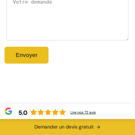
5.0
Lire nos
72
avis
Demander un devis gratuit