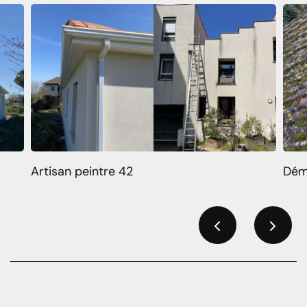
Artisan peintre 42
Dém
Previous
Next