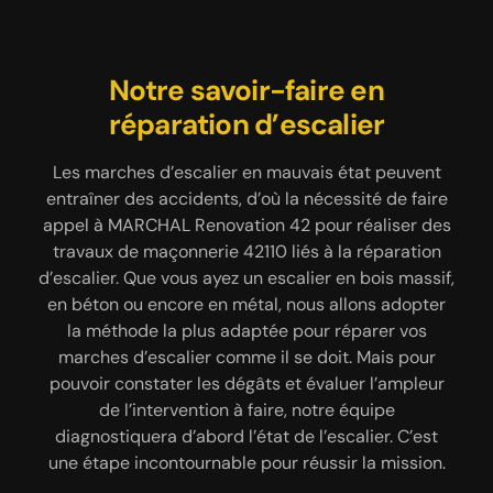
Nous pouvons concevoir une
Réalisation de chape par
Notre savoir-faire en
l’entreprise de maçonnerie
réparation d’escalier
terrasse béton
MARCHAL Renovation 42
Les marches d’escalier en mauvais état peuvent
Vous souhaitez installer une terrasse dans votre
entraîner des accidents, d’où la nécessité de faire
espace extérieur pour profiter des beaux jours ?
Préalablement à la pose de carrelage, de parquet,
appel à MARCHAL Renovation 42 pour réaliser des
Contactez l’entreprise de maçonnerie MARCHAL
de plancher ou de tout autre revêtement de sol, il
Renovation 42 qui est un spécialiste en réalisation
travaux de maçonnerie 42110 liés à la réparation
est indispensable de procéder à la réalisation de
d’escalier. Que vous ayez un escalier en bois massif,
de terrasse béton. Nous ne parlons pas ici de béton
chape. Cela offre un rendu exceptionnel au
en béton ou encore en métal, nous allons adopter
brut, non. Vous avez tout à fait la possibilité de
revêtement de sol à poser. En effet, la chape va
personnaliser votre extérieur en choisissant un
la méthode la plus adaptée pour réparer vos
rendre le sol rectiligne et sans défaut. Il existe trois
béton décoratif, un béton désactivé, un béton lissé,
marches d’escalier comme il se doit. Mais pour
manières de réaliser une chape, à choisir selon vos
pouvoir constater les dégâts et évaluer l’ampleur
un béton lavé et plus encore. Quel que soit votre
convenances. Il s’agit de la chape traditionnelle, de
choix, nous pouvons vous assurer que nos
de l’intervention à faire, notre équipe
la chape liquide et de la chape sèche. Nos artisans
interventions se feront dans un total respect des
diagnostiquera d’abord l’état de l’escalier. C’est
sont là pour vous aider à choisir, si vous avez
une étape incontournable pour réussir la mission.
règles de l’art.
besoin de conseil.