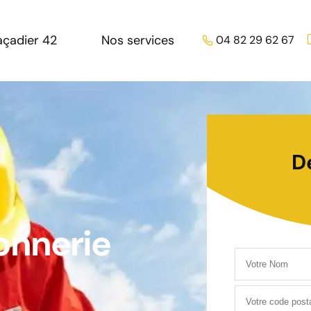
açadier 42
Nos services
04 82 29 62 67
D
onnerie