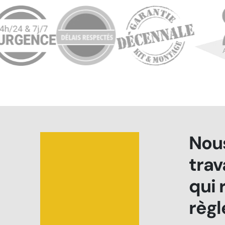
Nous
tra
qui 
règl