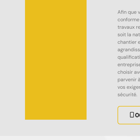
Afin que 
conforme 
travaux r
soit la na
chantier 
agrandiss
qualificat
entrepris
choisir a
parvenir à
vos exige
sécurité.
0