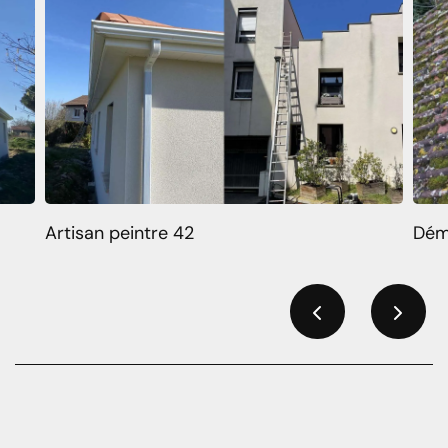
Artisan peintre 42
Dém
Previous
Next