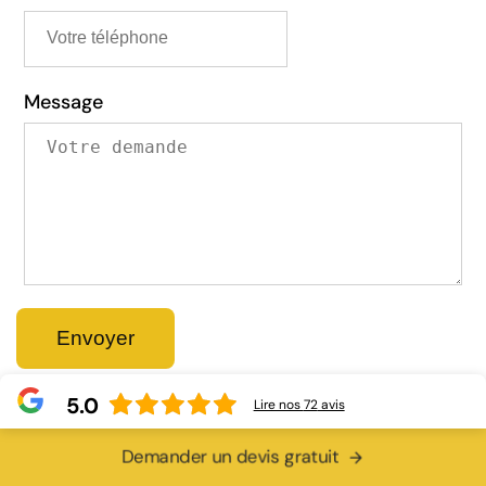
Message
5.0
Lire nos
72
avis
Demander un devis gratuit