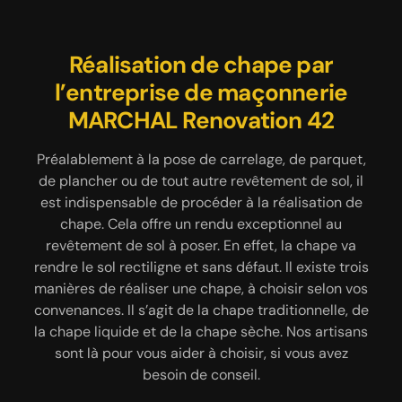
Embellissez votre jardin avec
Réalisation de chape par
Ayez une terrasse
exceptionnelle grâce à notre
l’entreprise de maçonnerie
un beau muret
MARCHAL Renovation 42
équipe
Un muret pour agrémenter le jardin est
certainement le bienvenu. Pour toute construction
La terrasse est une partie du jardin qui lui offre une
Préalablement à la pose de carrelage, de parquet,
de muret 42130, l’entreprise MARCHAL Renovation
valeur ajoutée. Alors, pourquoi ne pas réaliser une
de plancher ou de tout autre revêtement de sol, il
42 procédera étape par étape. Les murets de
est indispensable de procéder à la réalisation de
terrasse qui correspond à vos réelles envies ? En
jardin, vous pouvez les adopter pour clôturer toute
plus de pouvoir créer une terrasse en béton, notre
chape. Cela offre un rendu exceptionnel au
votre propriété ou pour délimiter une partie de
établissement est également apte à concevoir une
revêtement de sol à poser. En effet, la chape va
votre jardin, comme un verger ou un potager par
rendre le sol rectiligne et sans défaut. Il existe trois
terrasse en carrelage, en bois massif ou en
exemple. Nous allons nous mettre à votre écoute
composite. Pour que le résultat soit à la hauteur de
manières de réaliser une chape, à choisir selon vos
pour savoir quel type de muret vous souhaitez
convenances. Il s’agit de la chape traditionnelle, de
vos attentes et vos besoins, et surtout pour que
adopter pour votre espace extérieur. En ce qui
la chape liquide et de la chape sèche. Nos artisans
l’ouvrage soit conforme aux normes, des étapes
concerne le tarif maçonnerie à Debats Riviere D
sont à suivre à la lettre. Comptez sur MARCHAL
sont là pour vous aider à choisir, si vous avez
Orpra de notre intervention, il dépendra du
Renovation 42 pour faire un travail de qualité.
besoin de conseil.
matériau à manier ainsi que de la hauteur et la