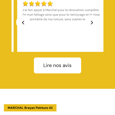
plète
J'ai fait appel à Mr marchal il m'a très bien conseillé
a mise
pour mes travaux de couverture Avec des conditions
S
de travail Excellente et un prix correct je vous le
recommande fortement.
Previous
Next
, le
an de
nde
co
onfier
Lire nos avis
p
MARCHAL Brayan Peinture 42