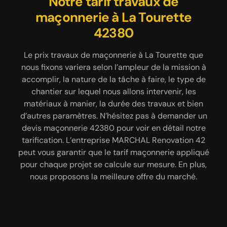
Les services de maçonnerie
Réalisation de chape par
Notre tarif travaux de
l’entreprise de maçonnerie
maçonnerie à La Tourette
proposés par MARCHAL
MARCHAL Renovation 42
Renovation 42
42380
Préalablement à la pose de carrelage, de parquet,
L’entreprise de maçonnerie MARCHAL Renovation
Le prix travaux de maçonnerie à La Tourette que
42 propose un éventail de services, qu’il s’agisse de
nous fixons variera selon l’ampleur de la mission à
de plancher ou de tout autre revêtement de sol, il
accomplir, la nature de la tâche à faire, le type de
est indispensable de procéder à la réalisation de
maçonnerie de second œuvre ou de travaux de
gros œuvres. Dans le cadre d’une construction en
chantier sur lequel nous allons intervenir, les
chape. Cela offre un rendu exceptionnel au
matériaux à manier, la durée des travaux et bien
neuf de bâtiment, notre équipe peut prendre en
revêtement de sol à poser. En effet, la chape va
rendre le sol rectiligne et sans défaut. Il existe trois
d’autres paramètres. N’hésitez pas à demander un
charge l’assemblage des murs, le coulage de dalle
manières de réaliser une chape, à choisir selon vos
devis maçonnerie 42380 pour voir en détail notre
béton, la réalisation de fondation, la création de
convenances. Il s’agit de la chape traditionnelle, de
tarification. L’entreprise MARCHAL Renovation 42
terrasse et plus encore. Sur un bâtiment en
peut vous garantir que le tarif maçonnerie appliqué
la chape liquide et de la chape sèche. Nos artisans
rénovation, nos artisans maçons sont à même
d’assurer la pose de cloisons, la pose de carrelage,
pour chaque projet se calcule sur mesure. En plus,
sont là pour vous aider à choisir, si vous avez
la réparation d’escalier, la remise en état de murs
nous proposons la meilleure offre du marché.
besoin de conseil.
fissurés, etc.