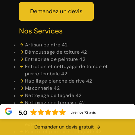
Demandez un devis
Nos Services
Artisan peintre 42
Démoussage de toiture 42
Entreprise de peinture 42
Entretien et nettoyage de tombe et
pierre tombale 42
Habillage planche de rive 42
Maçonnerie 42
Nettoyage de façade 42
Nettoyage de terrasse 42
Nettoyage et pose de chéneau 42
5.0
Lire nos
72
avis
Peintre en bâtiment intérieur et
extérieur 42
Demander un devis gratuit
Peintre et peinture de façade 42