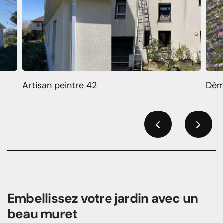
Artisan peintre 42
Dém
Previous
Next
Embellissez votre jardin avec un
beau muret