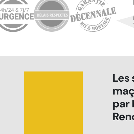
Les 
maç
par
Ren