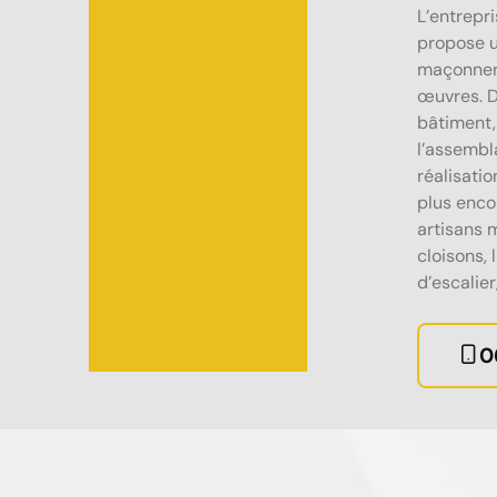
L’entrep
propose un
maçonneri
œuvres. D
bâtiment,
l’assembl
réalisatio
plus enco
artisans 
cloisons, 
d’escalier
0