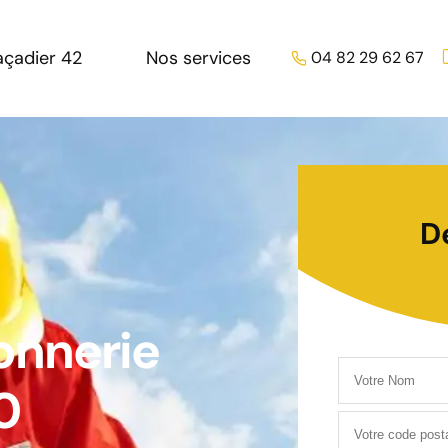
açadier 42
Nos services
04 82 29 62 67
D
onnerie
0