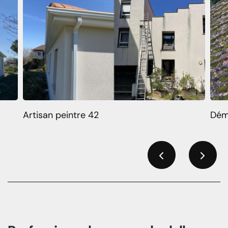
Artisan peintre 42
Dém
Previous
Next