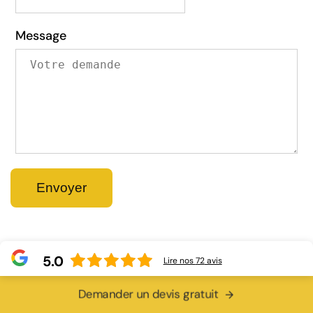
Message
5.0
Lire nos
72
avis
Demander un devis gratuit