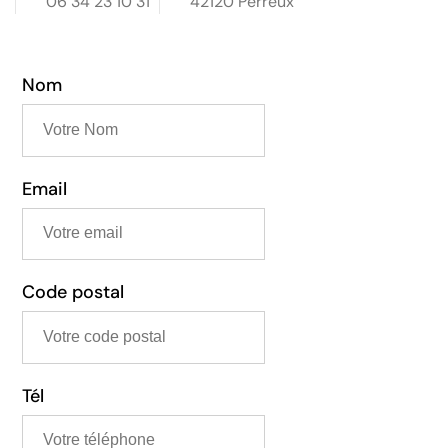
06 34 23 10 31
42120 Perreux
département de la Loire,le prix était plus que juste.
Nous avons eu le sentiment de payer pour de la vraie
expertise et de la sérénité. Comparé à d'autres
artisans, Marchal Toiture offre un excellent rapport
Nom
qualité-prix pour des réparations de toiture, des
démoussages ou des remplacements de gouttières.
Marchal Toiture est une entreprise sérieuse, fiable et
compétente. La toiture est maintenant étanche, les
gouttières fonctionnent parfaitement, et nous
dormons sur nos deux oreilles, même lors des gros
Email
orages. Si vous avez besoin d'un couvreur dans la
Loire (42), pour une réparation de toiture, un
démoussage ou l'installation de gouttières, je
recommande Marchal Toiture sans la moindre
hésitation. C'est le genre d'artisan qui mérite d'être
mis en avant. Un grand merci à toute l'équipe pour
Code postal
son professionnalisme !
Tél