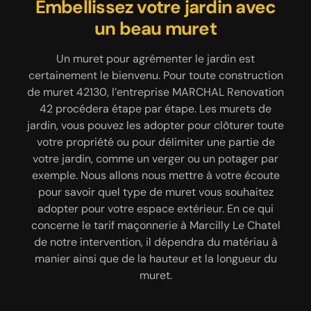
Embellissez votre jardin avec
Réalisation de chape par
La gratuité du devis
l’entreprise de maçonnerie
maçonnerie à Marcilly Le
un beau muret
MARCHAL Renovation 42
Chatel 42130
Un muret pour agrémenter le jardin est
certainement le bienvenu. Pour toute construction
Le devis maçonnerie à Marcilly Le Chatel 42130 est
Préalablement à la pose de carrelage, de parquet,
de muret 42130, l’entreprise MARCHAL Renovation
de plancher ou de tout autre revêtement de sol, il
un document accessible gratuitement si vous le
42 procédera étape par étape. Les murets de
est indispensable de procéder à la réalisation de
demandez auprès de l’entreprise MARCHAL
jardin, vous pouvez les adopter pour clôturer toute
Renovation 42. Votre devis personnalisé et sur
chape. Cela offre un rendu exceptionnel au
votre propriété ou pour délimiter une partie de
mesure est à tenir en main dans les 24 heures qui
revêtement de sol à poser. En effet, la chape va
votre jardin, comme un verger ou un potager par
rendre le sol rectiligne et sans défaut. Il existe trois
suivront la requête. Il met en exergue le tarif de
exemple. Nous allons nous mettre à votre écoute
manières de réaliser une chape, à choisir selon vos
notre intervention, le coût des matériaux, la durée
pour savoir quel type de muret vous souhaitez
convenances. Il s’agit de la chape traditionnelle, de
du chantier, les dates de début et de fin des
adopter pour votre espace extérieur. En ce qui
la chape liquide et de la chape sèche. Nos artisans
travaux, etc. Si notre offre vous convient, n’hésitez
concerne le tarif maçonnerie à Marcilly Le Chatel
pas à nous contacter avant la date d’expiration du
sont là pour vous aider à choisir, si vous avez
de notre intervention, il dépendra du matériau à
devis. En plus de sa gratuité, le devis maçonnerie
besoin de conseil.
manier ainsi que de la hauteur et la longueur du
est également sans engagement.
muret.