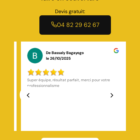
Devis gratuit:
04 82 29 62 67
De track momo
le 05/06/2025
J’ai fait appel de nouveau À cette société pour des
travaux à ma maison, travail de qualité très
professionnel
Previous
Next