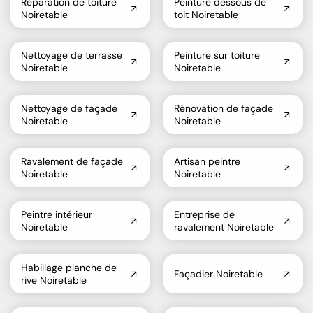
Réparation de toiture
Peinture dessous de
Noiretable
toit Noiretable
Nettoyage de terrasse
Peinture sur toiture
Noiretable
Noiretable
Nettoyage de façade
Rénovation de façade
Noiretable
Noiretable
Ravalement de façade
Artisan peintre
Noiretable
Noiretable
Peintre intérieur
Entreprise de
Noiretable
ravalement Noiretable
Habillage planche de
Façadier Noiretable
rive Noiretable