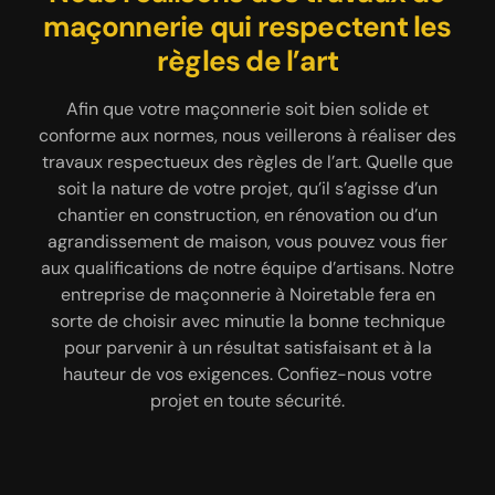
maçonnerie qui respectent les
maçons qualifiés
un beau muret
règles de l’art
Les travaux de maçonnerie 42440 de nos clients
Un muret pour agrémenter le jardin est
certainement le bienvenu. Pour toute construction
seront remis entre les mains de notre équipe
Afin que votre maçonnerie soit bien solide et
de muret 42440, l’entreprise MARCHAL Renovation
d’artisans maçons. Sachez que tous nos experts
conforme aux normes, nous veillerons à réaliser des
42 procédera étape par étape. Les murets de
ont suivi des formations spécifiques leur
travaux respectueux des règles de l’art. Quelle que
jardin, vous pouvez les adopter pour clôturer toute
permettant de faire correctement leur travail, que
soit la nature de votre projet, qu’il s’agisse d’un
ce soit dans le cadre d’une rénovation ou sur un
votre propriété ou pour délimiter une partie de
chantier en construction, en rénovation ou d’un
chantier en neuf. Ils maîtrisent à la perfection les
votre jardin, comme un verger ou un potager par
agrandissement de maison, vous pouvez vous fier
exemple. Nous allons nous mettre à votre écoute
diverses techniques à adopter pour réaliser des
aux qualifications de notre équipe d’artisans. Notre
ouvrages maçonnés conformes aux normes. Afin de
pour savoir quel type de muret vous souhaitez
entreprise de maçonnerie à Noiretable fera en
mieux cerner vos besoins, nos artisans maçons se
adopter pour votre espace extérieur. En ce qui
sorte de choisir avec minutie la bonne technique
concerne le tarif maçonnerie à Noiretable de notre
mettront à votre écoute. Ils réaliseront ensuite des
pour parvenir à un résultat satisfaisant et à la
intervention, il dépendra du matériau à manier ainsi
travaux sur mesure, de sorte que le rendu soit
hauteur de vos exigences. Confiez-nous votre
que de la hauteur et la longueur du muret.
conforme à vos attentes.
projet en toute sécurité.