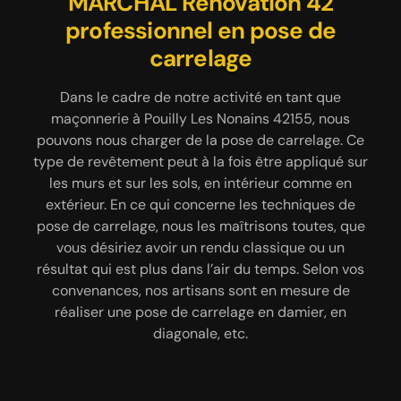
Nous pouvons concevoir une
MARCHAL Renovation 42
Ayez une terrasse
exceptionnelle grâce à notre
professionnel en pose de
terrasse béton
carrelage
équipe
Vous souhaitez installer une terrasse dans votre
espace extérieur pour profiter des beaux jours ?
La terrasse est une partie du jardin qui lui offre une
Dans le cadre de notre activité en tant que
Contactez l’entreprise de maçonnerie MARCHAL
valeur ajoutée. Alors, pourquoi ne pas réaliser une
maçonnerie à Pouilly Les Nonains 42155, nous
Renovation 42 qui est un spécialiste en réalisation
pouvons nous charger de la pose de carrelage. Ce
terrasse qui correspond à vos réelles envies ? En
de terrasse béton. Nous ne parlons pas ici de béton
type de revêtement peut à la fois être appliqué sur
plus de pouvoir créer une terrasse en béton, notre
brut, non. Vous avez tout à fait la possibilité de
établissement est également apte à concevoir une
les murs et sur les sols, en intérieur comme en
personnaliser votre extérieur en choisissant un
extérieur. En ce qui concerne les techniques de
terrasse en carrelage, en bois massif ou en
béton décoratif, un béton désactivé, un béton lissé,
composite. Pour que le résultat soit à la hauteur de
pose de carrelage, nous les maîtrisons toutes, que
un béton lavé et plus encore. Quel que soit votre
vos attentes et vos besoins, et surtout pour que
vous désiriez avoir un rendu classique ou un
choix, nous pouvons vous assurer que nos
résultat qui est plus dans l’air du temps. Selon vos
l’ouvrage soit conforme aux normes, des étapes
interventions se feront dans un total respect des
sont à suivre à la lettre. Comptez sur MARCHAL
convenances, nos artisans sont en mesure de
règles de l’art.
Renovation 42 pour faire un travail de qualité.
réaliser une pose de carrelage en damier, en
diagonale, etc.