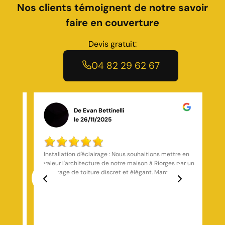
Nos clients témoignent de notre savoir
faire en couverture
Devis gratuit:
04 82 29 62 67
De Amhed
le 13/12/2025
J’ai fait appel à Toiture Marchal (M. Marchal) pour le
par un
remplacement complet de ma toiture et la pose d’un
isolant sous-tuile — résultat impec : réactivité
exemplaire, travail soigné et réalisé dans les règles de
l’art. Le patron, Monsieur Marchal, a répondu
Previous
Next
de
rapidement à ma demande, m’a conseillé les
cale,
meilleures solutions techniques (pose de tuiles,
isolation sous-tuile, zinguerie et traitement de