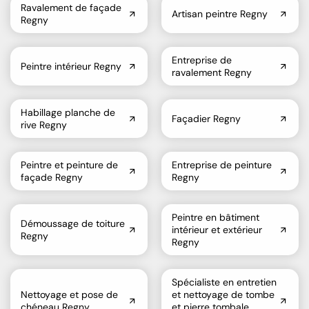
Ravalement de façade
Artisan peintre Regny
Regny
Entreprise de
Peintre intérieur Regny
ravalement Regny
Habillage planche de
Façadier Regny
rive Regny
Peintre et peinture de
Entreprise de peinture
façade Regny
Regny
Peintre en bâtiment
Démoussage de toiture
intérieur et extérieur
Regny
Regny
Spécialiste en entretien
Nettoyage et pose de
et nettoyage de tombe
chéneau Regny
et pierre tombale