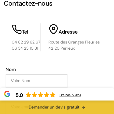
Contactez-nous
Tel
Adresse
04 82 29 62 67
Route des Granges Fleuries
06 34 23 10 31
42120 Perreux
Nom
5.0
Email
Lire nos
72
avis
Demander un devis gratuit