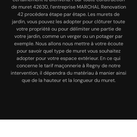
Vous avez un budget bien précis pour concrétiser
construction de muret. Grâce à notre équipement à
de muret 42630, l’entreprise MARCHAL Renovation
votre projet de maçonnerie 42630 ? N’hésitez pas
la pointe de la technologie, à notre savoir-faire et
42 procédera étape par étape. Les murets de
à nous le communiquer. En effet, nous pourrons
jardin, vous pouvez les adopter pour clôturer toute
au professionnalisme de notre équipe, nous
étudier la faisabilité de votre projet en fonction de
sommes à même de créer un muret de qualité qui
votre propriété ou pour délimiter une partie de
votre budget. Ensuite, notre entreprise de
votre jardin, comme un verger ou un potager par
ornera votre propriété. Nous ferons en sorte de
maçonnerie MARCHAL Renovation 42 va avancer
réaliser un muret bien stable, solide, esthétique et
exemple. Nous allons nous mettre à votre écoute
une solution en adéquation avec vos moyens
pérenne. Selon vos convenances et tenant compte
pour savoir quel type de muret vous souhaitez
financiers. Vous l’aurez compris, MARCHAL
adopter pour votre espace extérieur. En ce qui
des normes d’urbanisme de votre zone, nos
Renovation 42 est un maçon pas cher près de chez
artisans maçons peuvent construire un muret en
concerne le tarif maçonnerie à Regny de notre
vous. Non seulement nous proposons le meilleur
intervention, il dépendra du matériau à manier ainsi
pierre naturelle, en brique ou en parpaing.
prix maçonnerie à Regny, mais notre entreprise
que de la hauteur et la longueur du muret.
peut aussi réaliser des interventions sur mesure
pour chaque client.