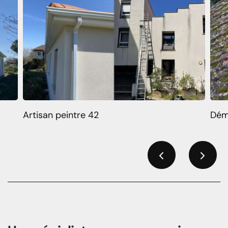
Artisan peintre 42
Dém
Previous
Next