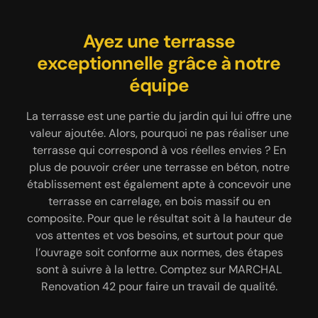
Professionnel en pose de dalle
Des travaux de maçonnerie
Ayez une terrasse
exceptionnelle grâce à notre
42370 pas chers avec
béton
MARCHAL Renovation 42
équipe
En tant que spécialiste en maçonnerie à Renaison,
cela va de soi que l’entreprise MARCHAL
La terrasse est une partie du jardin qui lui offre une
Vous avez un budget bien précis pour concrétiser
Renovation 42 détienne les qualifications requises
votre projet de maçonnerie 42370 ? N’hésitez pas à
valeur ajoutée. Alors, pourquoi ne pas réaliser une
pour réaliser une pose de dalle béton. Le coulage
terrasse qui correspond à vos réelles envies ? En
nous le communiquer. En effet, nous pourrons
de béton est une opération à faire avec minutie et
étudier la faisabilité de votre projet en fonction de
plus de pouvoir créer une terrasse en béton, notre
précision, de sorte que la surface bétonnée soit
établissement est également apte à concevoir une
votre budget. Ensuite, notre entreprise de
bien solide et conforme aux normes requises. Notre
maçonnerie MARCHAL Renovation 42 va avancer
terrasse en carrelage, en bois massif ou en
équipe peut se mettre à votre disposition pour une
composite. Pour que le résultat soit à la hauteur de
une solution en adéquation avec vos moyens
pose de dalle béton en vue de créer un pourtour de
vos attentes et vos besoins, et surtout pour que
financiers. Vous l’aurez compris, MARCHAL
piscine, une terrasse plain-pied ou en hauteur, des
Renovation 42 est un maçon pas cher près de chez
l’ouvrage soit conforme aux normes, des étapes
allées de jardin, etc.
vous. Non seulement nous proposons le meilleur
sont à suivre à la lettre. Comptez sur MARCHAL
prix maçonnerie à Renaison, mais notre entreprise
Renovation 42 pour faire un travail de qualité.
peut aussi réaliser des interventions sur mesure