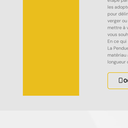
étape par
les adopt
pour déli
verger ou
mettre à 
vous souh
En ce qui
La Pendue
matériau 
longueur 
0