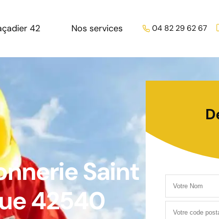
açadier 42
Nos services
04 82 29 62 67
D
nnerie Saint
due 42540