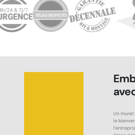
Embe
ave
Un muret 
le bienve
l’entrepr