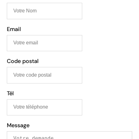
res.
le et
 les
os
Email
tre
our
Code postal
Tél
Message