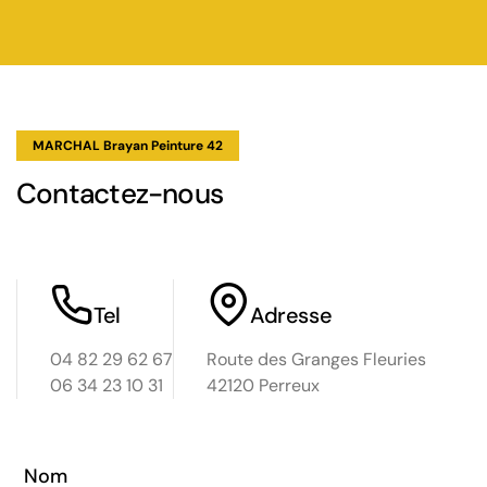
e
quer
on
 Il
 pas
e,
MARCHAL Brayan Peinture 42
ropreté
. Ils
Contactez-nous
les
ion de
érifié
Tel
Adresse
ous
04 82 29 62 67
Route des Granges Fleuries
06 34 23 10 31
42120 Perreux
ste.
vraie
ort
Nom
s