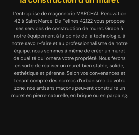
maçonnerie à Saint Marcel De
la construction d’un muret
42122 pas chers avec
MARCHAL Renovation 42
Felines 42122
L’entreprise de maçonnerie MARCHAL Renovation
42 à Saint Marcel De Felines 42122 vous propose
Vous avez un budget bien précis pour concrétiser
Le devis maçonnerie à Saint Marcel De Felines
ses services de construction de muret. Grâce à
votre projet de maçonnerie 42122 ? N’hésitez pas à
42122 est un document accessible gratuitement si
notre équipement à la pointe de la technologie, à
vous le demandez auprès de l’entreprise MARCHAL
nous le communiquer. En effet, nous pourrons
notre savoir-faire et au professionnalisme de notre
étudier la faisabilité de votre projet en fonction de
Renovation 42. Votre devis personnalisé et sur
équipe, nous sommes à même de créer un muret
mesure est à tenir en main dans les 24 heures qui
votre budget. Ensuite, notre entreprise de
de qualité qui ornera votre propriété. Nous ferons
maçonnerie MARCHAL Renovation 42 va avancer
suivront la requête. Il met en exergue le tarif de
en sorte de réaliser un muret bien stable, solide,
notre intervention, le coût des matériaux, la durée
une solution en adéquation avec vos moyens
esthétique et pérenne. Selon vos convenances et
du chantier, les dates de début et de fin des
financiers. Vous l’aurez compris, MARCHAL
tenant compte des normes d’urbanisme de votre
Renovation 42 est un maçon pas cher près de chez
travaux, etc. Si notre offre vous convient, n’hésitez
zone, nos artisans maçons peuvent construire un
pas à nous contacter avant la date d’expiration du
vous. Non seulement nous proposons le meilleur
muret en pierre naturelle, en brique ou en parpaing.
devis. En plus de sa gratuité, le devis maçonnerie
prix maçonnerie à Saint Marcel De Felines, mais
notre entreprise peut aussi réaliser des
est également sans engagement.
interventions sur mesure pour chaque client.