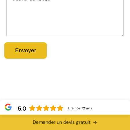
5.0
Lire nos
72
avis
Demander un devis gratuit