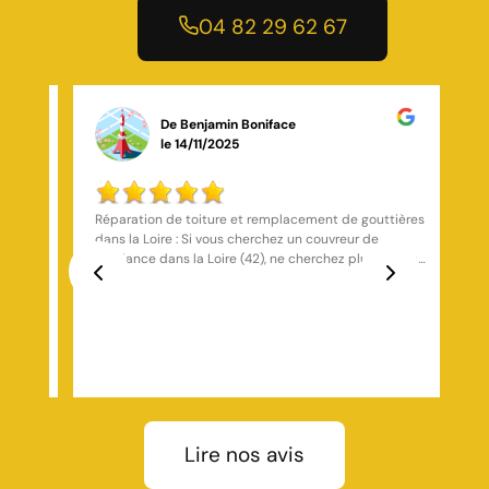
04 82 29 62 67
De cheenoa munoz
le 07/01/2025
tières
J'ai fait appel à cet artisan et j'en suis très content
Travail sérieux Réponds actuel Réponds toujours au
aites
téléphone très ponctuel Je conseille
on
ur ma
Previous
Next
t
ieurs
sur
laire,
Lire nos avis