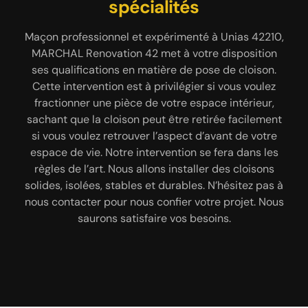
maçons qualifiés
terrasse béton
spécialités
Maçon professionnel et expérimenté à Unias 42210,
Les travaux de maçonnerie 42210 de nos clients
Vous souhaitez installer une terrasse dans votre
MARCHAL Renovation 42 met à votre disposition
espace extérieur pour profiter des beaux jours ?
seront remis entre les mains de notre équipe
ses qualifications en matière de pose de cloison.
Contactez l’entreprise de maçonnerie MARCHAL
d’artisans maçons. Sachez que tous nos experts
Renovation 42 qui est un spécialiste en réalisation
Cette intervention est à privilégier si vous voulez
ont suivi des formations spécifiques leur
de terrasse béton. Nous ne parlons pas ici de béton
permettant de faire correctement leur travail, que
fractionner une pièce de votre espace intérieur,
sachant que la cloison peut être retirée facilement
ce soit dans le cadre d’une rénovation ou sur un
brut, non. Vous avez tout à fait la possibilité de
si vous voulez retrouver l’aspect d’avant de votre
chantier en neuf. Ils maîtrisent à la perfection les
personnaliser votre extérieur en choisissant un
béton décoratif, un béton désactivé, un béton lissé,
espace de vie. Notre intervention se fera dans les
diverses techniques à adopter pour réaliser des
ouvrages maçonnés conformes aux normes. Afin de
un béton lavé et plus encore. Quel que soit votre
règles de l’art. Nous allons installer des cloisons
solides, isolées, stables et durables. N’hésitez pas à
mieux cerner vos besoins, nos artisans maçons se
choix, nous pouvons vous assurer que nos
nous contacter pour nous confier votre projet. Nous
mettront à votre écoute. Ils réaliseront ensuite des
interventions se feront dans un total respect des
travaux sur mesure, de sorte que le rendu soit
saurons satisfaire vos besoins.
règles de l’art.
conforme à vos attentes.