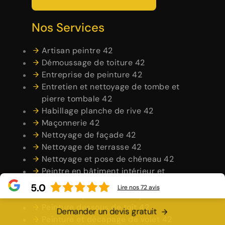
Nos Services
Artisan peintre 42
Démoussage de toiture 42
Entreprise de peinture 42
Entretien et nettoyage de tombe et
pierre tombale 42
Habillage planche de rive 42
Maçonnerie 42
Nettoyage de façade 42
Nettoyage de terrasse 42
Nettoyage et pose de chéneau 42
Peintre en bâtiment intérieur et
extérieur 42
5.0
Lire nos
72
avis
Peintre et peinture de façade 42
Peinture dessous de toit 42
Demander un devis gratuit
Peinture et décapage de volet 42