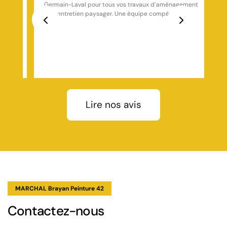
gement
dimanche soir, et le serrurier est arrivé en moins de 30
e,
minutes. Travail rapide, propre, et avec le sourire. Je
recommande les yeux fermés !
Previous
Next
Lire nos avis
MARCHAL Brayan Peinture 42
Contactez-nous