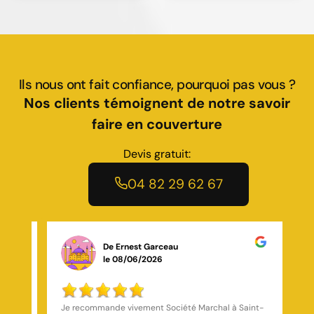
Ils nous ont fait confiance, pourquoi pas vous ?
Nos clients témoignent de notre savoir
faire en couverture
Devis gratuit:
04 82 29 62 67
De Dd R
le 19/10/2025
nt-
impeccable ! J’étais bloqué devant chez moi un
In