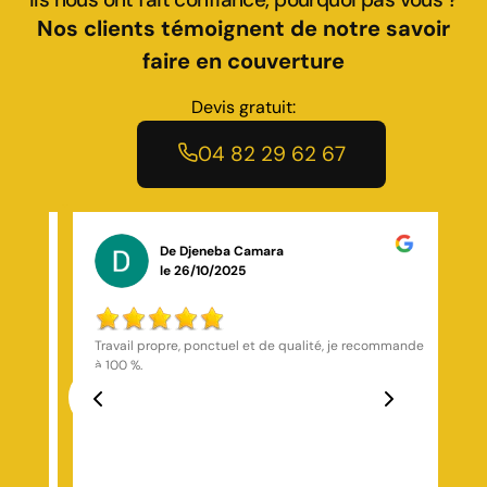
Nos clients témoignent de notre savoir
faire en couverture
Devis gratuit:
04 82 29 62 67
De Rose Salim
le 29/10/2025
mmande
J’ai fait appel à Toiture Marchal, située à Saint-
Germain-Laval, pour des travaux de rénovation sur
ma toiture à Saint-Étienne. L’équipe a réalisé un
travail remarquable du début à la fin ! Ils ont
soigneusement déposé l’ancien faîtage, entièrement
Previous
Next
brossé le ciment existant (car le faîtage d’origine
était fait en ciment, ce qui posait des problèmes
d’étanchéité), puis ils ont installé un closoir ventilé de