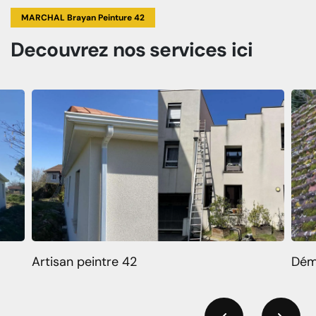
MARCHAL Brayan Peinture 42
Decouvrez
nos services
ici
Artisan peintre 42
Dém