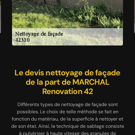
Previous
Next
Le devis nettoyage de façade
Ce que vous devez savoir sur
L’artisan façadier MARCHAL
Renovation 42 maîtrise les
un façadier spécialiste en
de la part de MARCHAL
nettoyage de façade à Changy
techniques de nettoyage de
Renovation 42
façade
En cas de dégradation de façade, le signe peut être
Différents types de nettoyage de façade sont
la présence de mousses ou de lichens sur celle-ci.
possibles. Le choix de telle méthode se fait en
Des mousses ou des surfaces vertes notamment à
fonction du matériau, de la superficie à nettoyer et
Si ce signe apparait, le propriétaire doit réagir vite
l’ombre, des taches noirâtres sur façades et murs
de son état. Ainsi, la technique de sablage consiste
en faisant appel à un professionnel comme
extérieurs sont des signes évidents qu’il faut
MARCHAL Renovation 42. Cette dernière est une
à pulvériser à haute vitesse des granules de