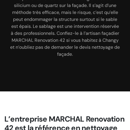
opérer un nettoyage sur ces façades et murs
entreprise spécialisée pour le nettoyage de façade
silicium ou de quartz sur la façade. Il s’agit d’une
extérieurs. Pour réaliser l’opération nettoyage de
méthode très efficace, mais le risque, c’est qu’elle
depuis des années déjà à Changy 42310 et ses
façade, confiez cela à l’artisan façadier MARCHAL
peut endommager la structure surtout si le sable
régions environnantes. Elle peut aussi réaliser un
Renovation 42. Il possède les atouts pour
est épais. Le sablage est une intervention réservée
diagnostic rapide et procéder ensuite à un
convaincre les propriétaires de travailler avec lui. Il
à des professionnels. Confiez-le à l’artisan façadier
traitement anti-mousse. Faites appel à un façadier
est professionnel depuis des années. Il maîtrise les
spécialiste en traitement hydrofuge de façade pour
MARCHAL Renovation 42 si vous habitez à Changy
différentes techniques de nettoyage de façade :
et n’oubliez pas de demander le devis nettoyage de
exécuter le nettoyage de votre façade.
sablage, gommage, hydrogommage, peeling,
façade.
ponçage, nettoyage chimique… ou le lavage
humide. Il dispose du matériel pour effectuer
l’opération demandée.
L’entreprise MARCHAL Renovation
42 est la référence en nettoyage