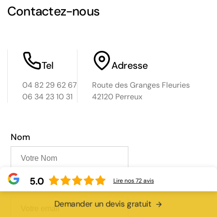
 Le
Contactez-nous
t,
nez au
Tel
Adresse
04 82 29 62 67
Route des Granges Fleuries
06 34 23 10 31
42120 Perreux
Nom
5.0
Lire nos
72
avis
Email
Demander un devis gratuit