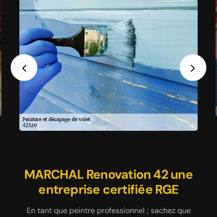
Previous
Next
Faites nettoyer vos volets par
MARCHAL Renovation 42 une
Faites installer vos volets
MARCHAL Renovation 42
entreprise certifiée RGE
42320 par MARCHAL
Renovation 42
En tant que peintre professionnel ; sachez que
Dans la ville de Cellieu 42320, vous pouvez