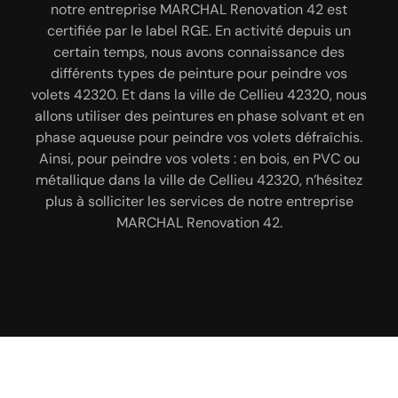
solliciter les services de notre entreprise MARCHAL
notre entreprise MARCHAL Renovation 42 est
L’installation de volet est une intervention délicate
Renovation 42 pour prendre en main le nettoyage
certifiée par le label RGE. En activité depuis un
qui nécessite beaucoup des savoir-faire et des
certain temps, nous avons connaissance des
de vos volets. Notre entreprise MARCHAL
compétences particulières ; c’est pour cela qu’il
Renovation 42 a à notre disposition les matériels
différents types de peinture pour peindre vos
est important de s’en remettre à une entreprise
volets 42320. Et dans la ville de Cellieu 42320, nous
nécessaires et a connaissance des produits à
spécialisée. Dans la ville de Cellieu 42320, fiez-
allons utiliser des peintures en phase solvant et en
utiliser pour nettoyer vos volets en bois, vos volets
vous au professionnalisme de notre entreprise
phase aqueuse pour peindre vos volets défraîchis.
roulants en PVC ou métal dans la ville de Cellieu
MARCHAL Renovation 42 pour installer le type de
Ainsi, pour peindre vos volets : en bois, en PVC ou
42320. Nos équipes de peintres 42320 vont
volet que vous souhaitez. Nous avons plusieurs
métallique dans la ville de Cellieu 42320, n’hésitez
réaliser cette intervention dans le respect des
années d’expérience à notre actif, et avons
différentes étapes. Nous pouvons vous assurer, que
plus à solliciter les services de notre entreprise
connaissance des meilleures méthodes pour poser
vos volets à Cellieu 42320 vont retrouver son éclat
MARCHAL Renovation 42.
vos volets 42320. Le volet poser par notre
et son esthétique.
entreprise MARCHAL Renovation 42 dans la ville de
Cellieu 42320 sera bien solide, fonctionnel et
résistant.