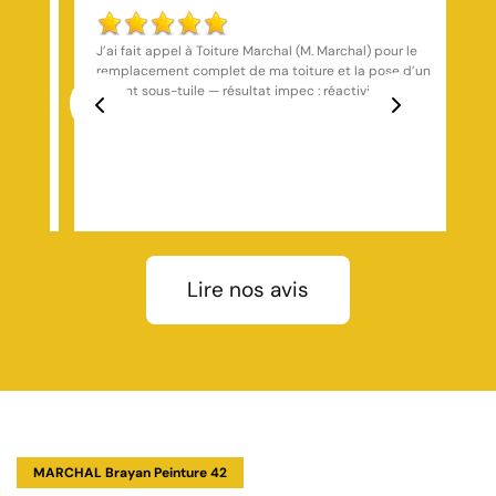
r le
J'ai fait appel à Mr marchal il m'a très bien conseillé
e d’un
pour mes travaux de couverture Avec des conditions
de travail Excellente et un prix correct je vous le
les de
recommande fortement.
Previous
Next
r
iture,
 rives,
 avec
Lire nos avis
tion
evis
aint-
s un
-
 à
MARCHAL Brayan Peinture 42