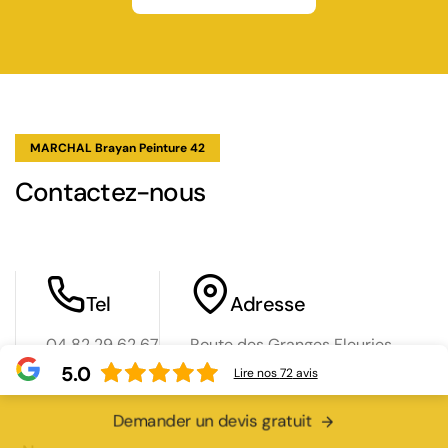
MARCHAL Brayan Peinture 42
Contactez-nous
Tel
Adresse
04 82 29 62 67
Route des Granges Fleuries
06 34 23 10 31
42120 Perreux
5.0
Lire nos
72
avis
Demander un devis gratuit