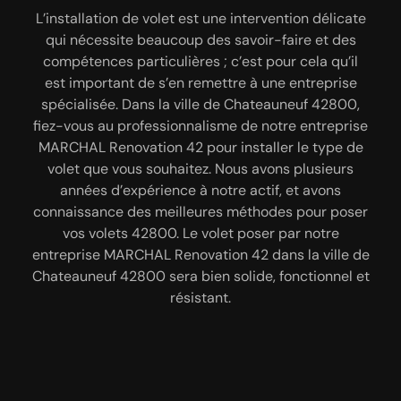
années ; fiez-vous à notre entreprise MARCHAL
L’installation de volet est une intervention délicate
Disposant de plusieurs années d'expérience dans
Renovation 42 pour effectuer un décapage de vos
le domaine, notre entreprise MARCHAL Renovation
qui nécessite beaucoup des savoir-faire et des
volets métalliques dans la ville de Chateauneuf
42 saura vous fournir un travail d’excellente qualité
compétences particulières ; c’est pour cela qu’il
42800. Nous avons à notre service des équipes de
en peinture et en décapage de volet à Chateauneuf
est important de s’en remettre à une entreprise
peintres 42800 très professionnelles et
42800. Nos équipes sont des professionnels bien
spécialisée. Dans la ville de Chateauneuf 42800,
passionnées qui ont connaissance des différentes
fiez-vous au professionnalisme de notre entreprise
formé qui saura mener à bien tous les travaux que
méthodes de décapage, telles que : le décapage
vous souhaitez faire avec votre volet à Chateauneuf
MARCHAL Renovation 42 pour installer le type de
chimique, le décapage à la soude ou le décapage
volet que vous souhaitez. Nous avons plusieurs
42800. Et pour réaliser ces travaux, notre
par sablage. Quelle que soit la technique de
entreprise MARCHAL Renovation 42 propose de se
années d’expérience à notre actif, et avons
décapage que vous souhaitez effectuer, nos
déplacer gratuitement chez vous. Il est à noter que,
connaissance des meilleures méthodes pour poser
techniciens 42800 vont les réaliser dans le respect
vous pouvez jouir de cette gratuité de service que
vos volets 42800. Le volet poser par notre
des règles en vigueur.
entreprise MARCHAL Renovation 42 dans la ville de
vous soyez particuliers ou professionnels à
Chateauneuf 42800 sera bien solide, fonctionnel et
Chateauneuf.
résistant.