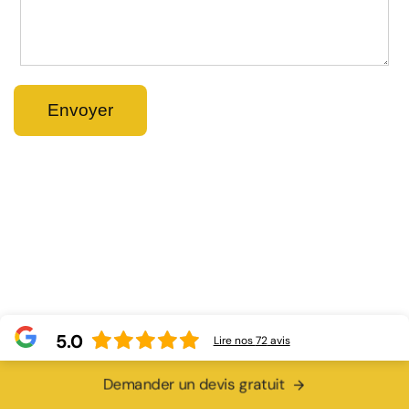
5.0
Lire nos
72
avis
Demander un devis gratuit