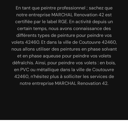
Pour améliorer l’esthétique en donnant une touche
En tant que peintre professionnel ; sachez que
Fort de plusieurs années d’expérience, notre
entreprise MARCHAL Renovation 42 est tout à fait
de modernité à vos volets ; pensez à rénover vos
notre entreprise MARCHAL Renovation 42 est
volets, et pour s’en occuper pensez à faire appel à
certifiée par le label RGE. En activité depuis un
qualifiée pour effectuer une installation de vos
volets dans la ville de Coutouvre 42460. Grâce à
certain temps, nous avons connaissance des
une entreprise spécialisée. Dans la ville de
Coutouvre 42460, notre entreprise MARCHAL
différents types de peinture pour peindre vos
notre savoir-faire inégalé et aux matériels
professionnels que nous utilisons ; notre entreprise
volets 42460. Et dans la ville de Coutouvre 42460,
Renovation 42 se met à votre service pour
nous allons utiliser des peintures en phase solvant
s’occuper de la rénovation de vos volets. Nous
MARCHAL Renovation 42 peut vous installer
différents types de volets, tels que : les volets
et en phase aqueuse pour peindre vos volets
disposons d’une équipe d’artisan peintre
défraîchis. Ainsi, pour peindre vos volets : en bois,
passionnée qui saura vous assurer un travail bien
roulants, les volets battants ou les volets
électriques. Nos techniciens pourront réaliser cette
en PVC ou métallique dans la ville de Coutouvre
soigné et un résultat qui répond à vos attentes.
42460, n’hésitez plus à solliciter les services de
Nous pourrons rénover vos volets : en bois, en
intervention dans les règles de l’art. Notre
entreprise MARCHAL Renovation 42 pourra vous
notre entreprise MARCHAL Renovation 42.
aluminium, en PVC, etc.
assurer un travail fiable et d’excellente qualité en
installation de volet 42460.