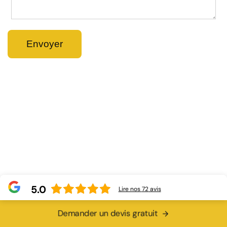
5.0
Lire nos
72
avis
Demander un devis gratuit