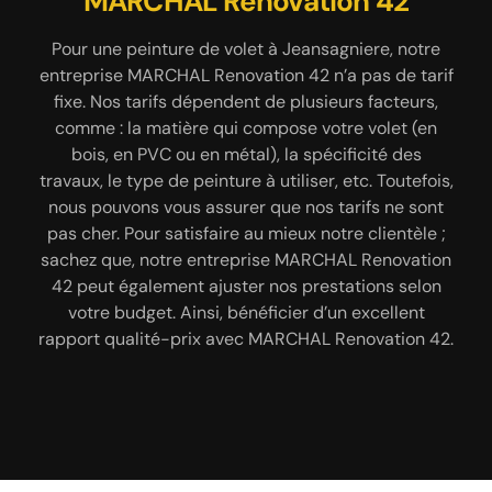
MARCHAL Renovation 42
MARCHAL Renovation 42
des travaux diversifiés
Mis à part s’occuper de la peinture et du décapage
Pour améliorer l’esthétique en donnant une touche
Pour une peinture de volet à Jeansagniere, notre
entreprise MARCHAL Renovation 42 n’a pas de tarif
de modernité à vos volets ; pensez à rénover vos
de vos volets à Jeansagniere 42920, notre
volets, et pour s’en occuper pensez à faire appel à
fixe. Nos tarifs dépendent de plusieurs facteurs,
entreprise MARCHAL Renovation 42 pourra
également s’occuper de différents travaux. En effet,
comme : la matière qui compose votre volet (en
une entreprise spécialisée. Dans la ville de
Jeansagniere 42920, notre entreprise MARCHAL
notre entreprise MARCHAL Renovation 42 peut
bois, en PVC ou en métal), la spécificité des
travaux, le type de peinture à utiliser, etc. Toutefois,
prendre en main : réparation toiture, hydrofuge de
Renovation 42 se met à votre service pour
nous pouvons vous assurer que nos tarifs ne sont
toiture, peinture bâtiment intérieur et extérieur,
s’occuper de la rénovation de vos volets. Nous
pas cher. Pour satisfaire au mieux notre clientèle ;
démoussage de toiture, peinture de façade,
disposons d’une équipe d’artisan peintre
sachez que, notre entreprise MARCHAL Renovation
passionnée qui saura vous assurer un travail bien
habillage planche de rive, peinture intérieur,
42 peut également ajuster nos prestations selon
soigné et un résultat qui répond à vos attentes.
ravalement de façade, rénovation de façade,
Nous pourrons rénover vos volets : en bois, en
votre budget. Ainsi, bénéficier d’un excellent
nettoyage de façade, peinture sur toiture,
rapport qualité-prix avec MARCHAL Renovation 42.
nettoyage de terrasse, peinture dessous de toit,
aluminium, en PVC, etc.
nettoyage et pose de chéneau. Nos travaux sont
réalisés dans les règles de l’art.