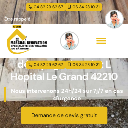
04 82 29 62 67
06 34 23 10 31
Être rappelé
Entreprise peinture et
décapage de volet L
04 82 29 62 67
06 34 23 10 31
Hopital Le Grand 42210
Nous intervenons 24h/24 sur 7j/7 en cas
d'urgence
Demande de devis gratuit