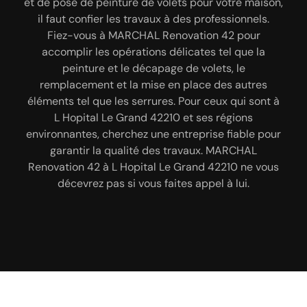
et de pose de peinture de volets pour votre maison,
prendre en main : réparation toiture, hydrofuge de
des travaux, le type de peinture à utiliser, etc.
il faut confier les travaux à des professionnels.
Toutefois, nous pouvons vous assurer que nos tarifs
toiture, peinture bâtiment intérieur et extérieur,
Fiez-vous à MARCHAL Renovation 42 pour
ne sont pas cher. Pour satisfaire au mieux notre
démoussage de toiture, peinture de façade,
accomplir les opérations délicates tel que la
clientèle ; sachez que, notre entreprise MARCHAL
habillage planche de rive, peinture intérieur,
peinture et le décapage de volets, le
ravalement de façade, rénovation de façade,
Renovation 42 peut également ajuster nos
remplacement et la mise en place des autres
prestations selon votre budget. Ainsi, bénéficier
nettoyage de façade, peinture sur toiture,
éléments tel que les serrures. Pour ceux qui sont à
d’un excellent rapport qualité-prix avec MARCHAL
nettoyage de terrasse, peinture dessous de toit,
L Hopital Le Grand 42210 et ses régions
nettoyage et pose de chéneau. Nos travaux sont
Renovation 42.
environnantes, cherchez une entreprise fiable pour
réalisés dans les règles de l’art.
garantir la qualité des travaux. MARCHAL
Renovation 42 à L Hopital Le Grand 42210 ne vous
décevrez pas si vous faites appel à lui.