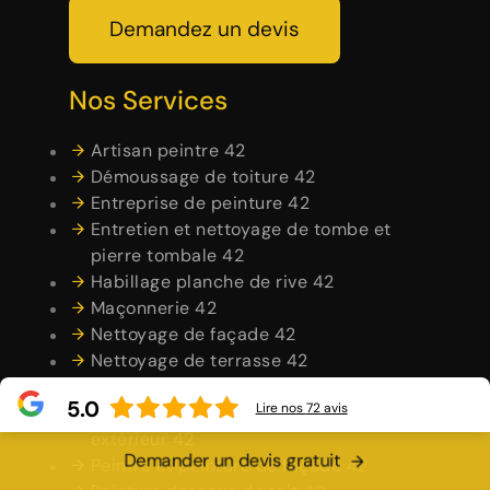
Demandez un devis
Nos Services
Artisan peintre 42
Démoussage de toiture 42
Entreprise de peinture 42
Entretien et nettoyage de tombe et
pierre tombale 42
Habillage planche de rive 42
Maçonnerie 42
Nettoyage de façade 42
Nettoyage de terrasse 42
Nettoyage et pose de chéneau 42
5.0
Lire nos
72
avis
Peintre en bâtiment intérieur et
extérieur 42
Demander un devis gratuit
Peintre et peinture de façade 42