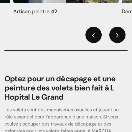
Artisan peintre 42
Dém
Previous
Next
Optez pour un décapage et une
peinture des volets bien fait à L
Hopital Le Grand
Les volets sont des menuiseries usuelles et jouant un
rôle essentiel pour l’apparence d’une maison. Si vous
voulez s’occuper des travaux de décapage et des
peintures pour vos volets, faites appel à MARCHAL