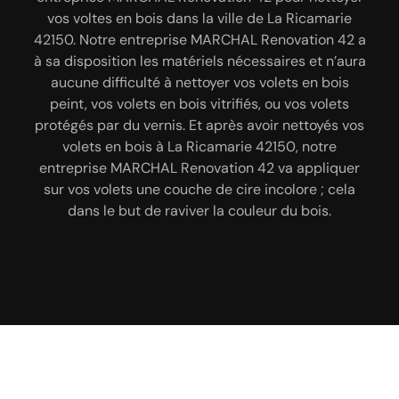
compétences particulières ; c’est pour cela qu’il
vos voltes en bois dans la ville de La Ricamarie
ayant une solide expérience dans le domaine ;
42150. Notre entreprise MARCHAL Renovation 42 a
est important de s’en remettre à une entreprise
sachez que, vous pouvez vous fier à notre
entreprise MARCHAL Renovation 42 pour s’occuper
à sa disposition les matériels nécessaires et n’aura
spécialisée. Dans la ville de La Ricamarie 42150,
fiez-vous au professionnalisme de notre entreprise
de cette tâche. En tant que peintre professionnel ;
aucune difficulté à nettoyer vos volets en bois
MARCHAL Renovation 42 pour installer le type de
sachez qu’avant que nous effectuons la mise en
peint, vos volets en bois vitrifiés, ou vos volets
protégés par du vernis. Et après avoir nettoyés vos
peinture ; notre entreprise MARCHAL Renovation
volet que vous souhaitez. Nous avons plusieurs
42 nous allons réaliser un ponçage, décapage, un
années d’expérience à notre actif, et avons
volets en bois à La Ricamarie 42150, notre
connaissance des meilleures méthodes pour poser
nettoyage et enfin peindre vos volets en PVC à La
entreprise MARCHAL Renovation 42 va appliquer
sur vos volets une couche de cire incolore ; cela
vos volets 42150. Le volet poser par notre
Ricamarie 42150. Grâce aux matériels
entreprise MARCHAL Renovation 42 dans la ville de
professionnels que nous utilisons, nous pouvons
dans le but de raviver la couleur du bois.
La Ricamarie 42150 sera bien solide, fonctionnel et
vous assurer une finition irréprochable.
résistant.