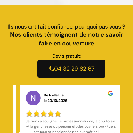
Ils nous ont fait confiance, pourquoi pas vous ?
Nos clients témoignent de notre savoir
faire en couverture
Devis gratuit:
04 82 29 62 67
De Leo Dubois
le 13/12/2025
toisie
La société Marchal Toiture est intervenue à mon
ctuels,
domicile pour un traitement complet de charpente
Mo
érant,
ainsi que pour un habillage de dessous de toit en