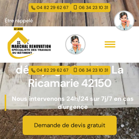
04 82 29 62 67
06 34 23 10 31
Être rappelé
Entreprise peinture et
décapage de volet La
04 82 29 62 67
06 34 23 10 31
Ricamarie 42150
Nous intervenons 24h/24 sur 7j/7 en cas
d'urgence
Demande de devis gratuit