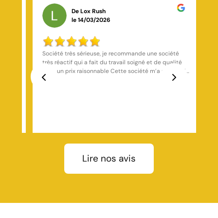
De Karine Silvano
le 23/02/2026
té
Très bonne société
lité
mis de
Previous
Next
Lire nos avis