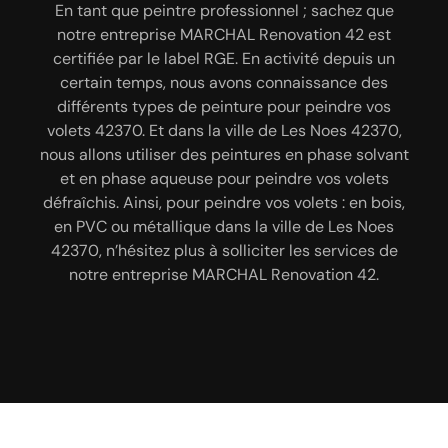
En tant que peintre professionnel, fiez-vous à notre
En tant que peintre professionnel ; sachez que
Pour une peinture de volet à Les Noes, notre
entreprise MARCHAL Renovation 42 n’a pas de tarif
entreprise MARCHAL Renovation 42 pour nettoyer
notre entreprise MARCHAL Renovation 42 est
vos voltes en bois dans la ville de Les Noes 42370.
fixe. Nos tarifs dépendent de plusieurs facteurs,
certifiée par le label RGE. En activité depuis un
Notre entreprise MARCHAL Renovation 42 a à sa
comme : la matière qui compose votre volet (en
certain temps, nous avons connaissance des
disposition les matériels nécessaires et n’aura
différents types de peinture pour peindre vos
bois, en PVC ou en métal), la spécificité des
travaux, le type de peinture à utiliser, etc. Toutefois,
volets 42370. Et dans la ville de Les Noes 42370,
aucune difficulté à nettoyer vos volets en bois
nous allons utiliser des peintures en phase solvant
nous pouvons vous assurer que nos tarifs ne sont
peint, vos volets en bois vitrifiés, ou vos volets
protégés par du vernis. Et après avoir nettoyés vos
pas cher. Pour satisfaire au mieux notre clientèle ;
et en phase aqueuse pour peindre vos volets
sachez que, notre entreprise MARCHAL Renovation
défraîchis. Ainsi, pour peindre vos volets : en bois,
volets en bois à Les Noes 42370, notre entreprise
42 peut également ajuster nos prestations selon
en PVC ou métallique dans la ville de Les Noes
MARCHAL Renovation 42 va appliquer sur vos
volets une couche de cire incolore ; cela dans le
42370, n’hésitez plus à solliciter les services de
votre budget. Ainsi, bénéficier d’un excellent
rapport qualité-prix avec MARCHAL Renovation 42.
notre entreprise MARCHAL Renovation 42.
but de raviver la couleur du bois.