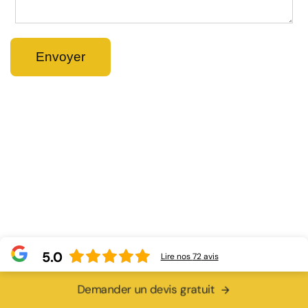
5.0
Lire nos
72
avis
Demander un devis gratuit