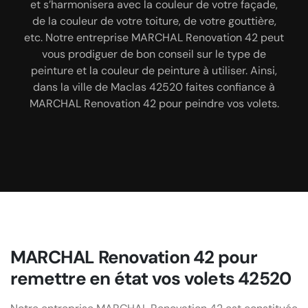
et s’harmonisera avec la couleur de votre façade,
roulants en PVC ou métal dans la ville de Maclas
commencions à peindre vos volets 42520, nous
de la couleur de votre toiture, de votre gouttière,
42520. Nos équipes de peintres 42520 vont
allons préparer vos volets en réalisant un
etc. Notre entreprise MARCHAL Renovation 42 peut
décapage de ces derniers. De ce fait, fiez-vous à
réaliser cette intervention dans le respect des
vous prodiguer de bon conseil sur le type de
différentes étapes. Nous pouvons vous assurer, que
notre entreprise MARCHAL Renovation 42 pour
peinture et la couleur de peinture à utiliser. Ainsi,
vos volets à Maclas 42520 vont retrouver son éclat
peindre vos volets dans la ville de Maclas 42520.
dans la ville de Maclas 42520 faites confiance à
et son esthétique.
MARCHAL Renovation 42 pour peindre vos volets.
MARCHAL Renovation 42 pour
remettre en état vos volets 42520