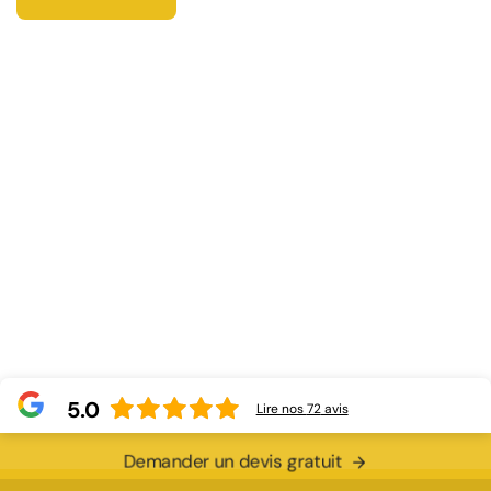
5.0
Lire nos
72
avis
Demander un devis gratuit