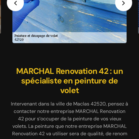
Previous
Next
Faites nettoyer vos volets par
MARCHAL Renovation 42 : un
Peinture de volet avec
spécialiste en peinture de
MARCHAL Renovation 42
MARCHAL Renovation 42
volet
Dans la ville de Maclas 42520, vous pouvez
Cet élément de la maison est exposé aux
solliciter les services de notre entreprise MARCHAL
intempéries durant toute l’année, et sans entretien
Intervenant dans la ville de Maclas 42520, pensez à
régulier, le volet pourrait se détériorer. Intervenant
Renovation 42 pour prendre en main le nettoyage
contacter notre entreprise MARCHAL Renovation
dans la ville de Maclas 42520 depuis des années ;
de vos volets. Notre entreprise MARCHAL
42 pour s’occuper de la peinture de vos vieux
sachez que, notre entreprise MARCHAL Renovation
Renovation 42 a à notre disposition les matériels
volets. La peinture que notre entreprise MARCHAL
42 se met à votre service pour s’occuper de la
nécessaires et a connaissance des produits à
Renovation 42 va utiliser sera de qualité, de renom
utiliser pour nettoyer vos volets en bois, vos volets
peinture de vos volets. Et avant que nous