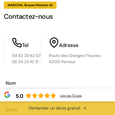
MARCHAL Brayan Peinture 42
Contactez-nous
Tel
Adresse
04 82 29 62 67
Route des Granges Fleuries
06 34 23 10 31
42120 Perreux
Nom
5.0
Lire nos
72
avis
Demander un devis gratuit
Email