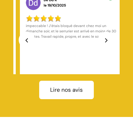
De Joey Jeannin ramos
le 19/10/2025
Bonne société ils sont sérieux et font du bon travail
s de 30
. Je
Previous
Next
!
Lire nos avis