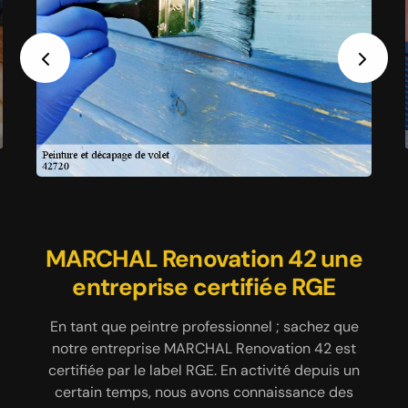
Previous
Next
MARCHAL Renovation 42 une
Décapage volets métalliques
Des peintres 42720
professionnels à votre service
avec MARCHAL Renovation 42
entreprise certifiée RGE
Notre entreprise MARCHAL Renovation 42 a à son
En tant que peintre professionnel ; sachez que
Exerçant le métier de peintre depuis plusieurs
service des équipes de peintres professionnelles et
années ; fiez-vous à notre entreprise MARCHAL
notre entreprise MARCHAL Renovation 42 est
qualifiées qui ont plusieurs années d’expériences à
Renovation 42 pour effectuer un décapage de vos
certifiée par le label RGE. En activité depuis un
leur actif et qui ont connaissance des peintures à
volets métalliques dans la ville de Nandax 42720.
certain temps, nous avons connaissance des