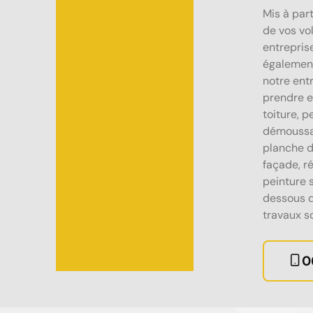
Mis à par
de vos vo
entrepri
également
notre en
prendre e
toiture, p
démoussag
planche d
façade, r
peinture s
dessous d
travaux so
0