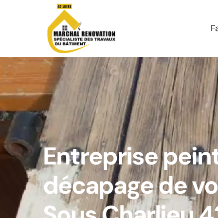
F
Entreprise pein
décapage de vol
Sous Charlieu 