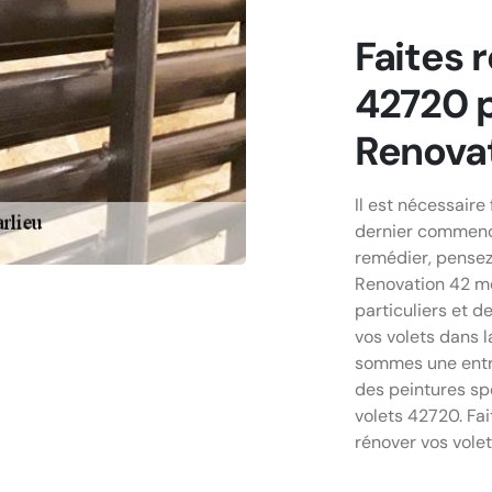
Faites 
42720 
Renova
Il est nécessaire
dernier commence
remédier, pensez
Renovation 42 me
particuliers et d
vos volets dans l
sommes une entrep
des peintures spé
volets 42720. Fa
rénover vos vole