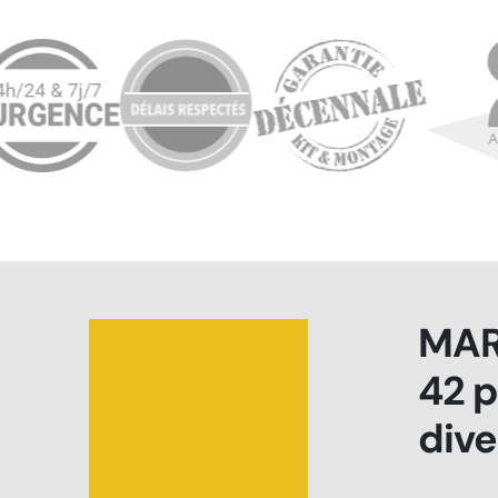
MAR
42 p
dive