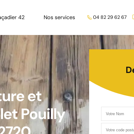
açadier 42
Nos services
04 82 29 62 67
D
ture et
et Pouilly
42720