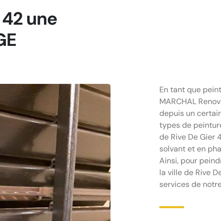
42 une
GE
En tant que peint
MARCHAL Renovati
depuis un certai
types de peinture
de Rive De Gier 
solvant et en ph
Ainsi, pour peind
la ville de Rive D
services de notr