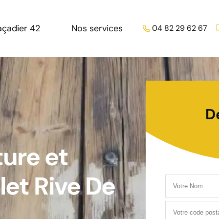
açadier 42
Nos services
04 82 29 62 67
D
ture et
et Rive De