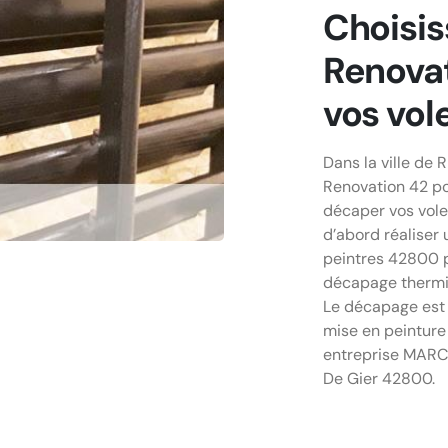
Choisi
Renova
vos vol
Dans la ville de
Renovation 42 po
décaper vos vole
d’abord réaliser 
peintres 42800 p
décapage thermiq
Le décapage est u
mise en peinture 
entreprise MARCH
De Gier 42800.