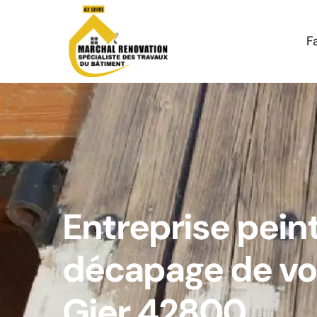
F
Entreprise pein
décapage de vol
Gier 42800