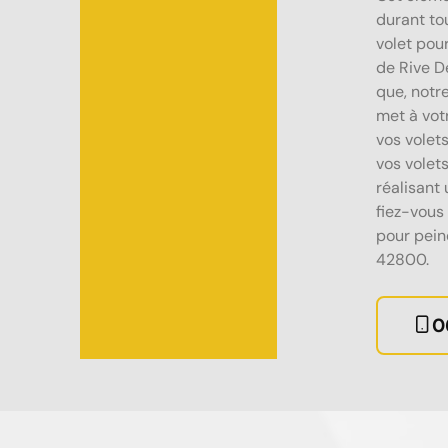
durant tou
volet pour
de Rive D
que, notr
met à vot
vos volet
vos volet
réalisant
fiez-vous
pour peind
42800.
0