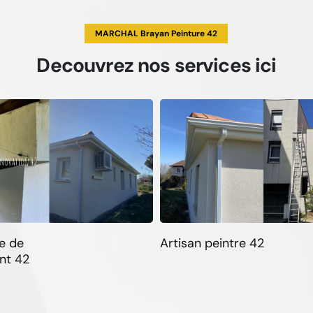
MARCHAL Brayan Peinture 42
Decouvrez
nos services
ici
e de
Artisan peintre 42
nt 42