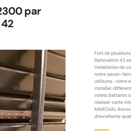
42300 par
 42
Fort de plusieur
Renovation 42 est
installation de v
notre savoir-fair
utilisons ; notr
installer différen
volets battants o
réaliser cette int
MARCHAL Renovati
d’excellente qual