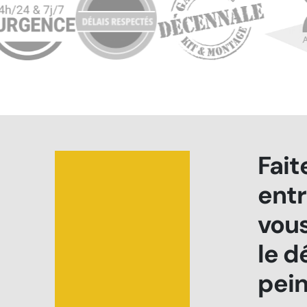
Fait
entr
vous
le d
pein