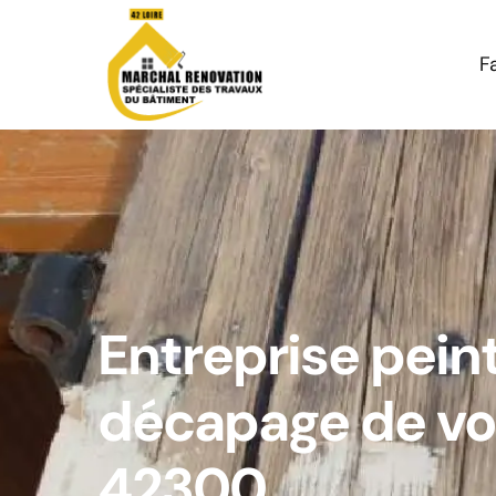
F
Entreprise pein
décapage de vo
42300