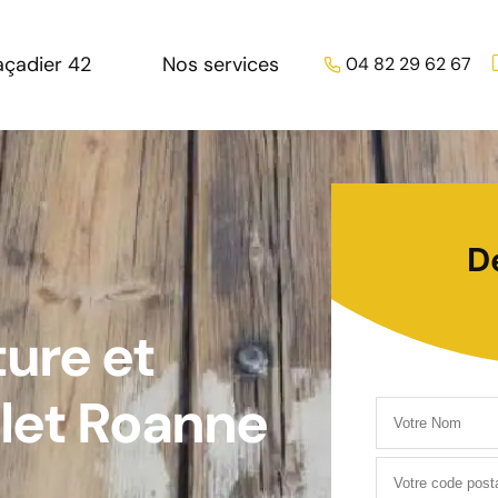
açadier 42
Nos services
04 82 29 62 67
D
ture et
let Roanne