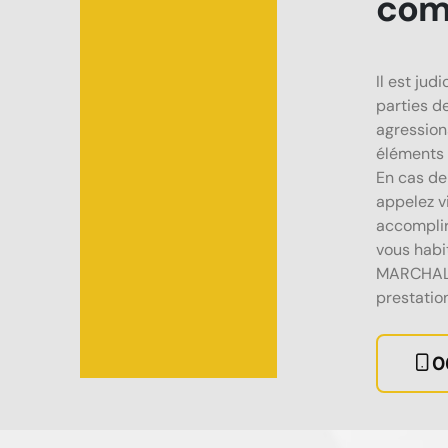
comm
Il est jud
parties d
agressions
éléments 
En cas de 
appelez v
accomplir
vous habi
MARCHAL R
prestation
0