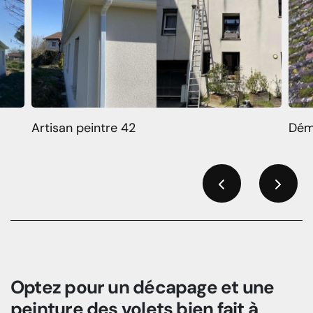
Artisan peintre 42
Dém
Previous
Next
Optez pour un décapage et une
peinture des volets bien fait à