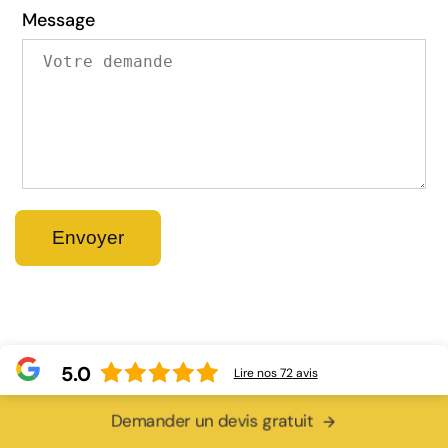
Message
5.0
Lire nos
72
avis
Demander un devis gratuit