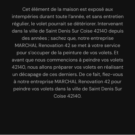
Envisagez-vous de donner une nouvelle jeunesse à
Exerçant le métier de peintre depuis plusieurs
Cet élément de la maison est exposé aux
intempéries durant toute l’année, et sans entretien
vos volets en PVC ? Intervenant à Saint Denis Sur
années ; fiez-vous à notre entreprise MARCHAL
régulier, le volet pourrait se détériorer. Intervenant
Renovation 42 pour effectuer un décapage de vos
Coise, et ayant une solide expérience dans le
domaine ; sachez que, vous pouvez vous fier à notre
dans la ville de Saint Denis Sur Coise 42140 depuis
volets métalliques dans la ville de Saint Denis Sur
entreprise MARCHAL Renovation 42 pour s’occuper
Coise 42140. Nous avons à notre service des
des années ; sachez que, notre entreprise
équipes de peintres 42140 très professionnelles et
de cette tâche. En tant que peintre professionnel ;
MARCHAL Renovation 42 se met à votre service
passionnées qui ont connaissance des différentes
sachez qu’avant que nous effectuons la mise en
pour s’occuper de la peinture de vos volets. Et
avant que nous commencions à peindre vos volets
peinture ; notre entreprise MARCHAL Renovation
méthodes de décapage, telles que : le décapage
42140, nous allons préparer vos volets en réalisant
chimique, le décapage à la soude ou le décapage
42 nous allons réaliser un ponçage, décapage, un
un décapage de ces derniers. De ce fait, fiez-vous
nettoyage et enfin peindre vos volets en PVC à
par sablage. Quelle que soit la technique de
à notre entreprise MARCHAL Renovation 42 pour
Saint Denis Sur Coise 42140. Grâce aux matériels
décapage que vous souhaitez effectuer, nos
techniciens 42140 vont les réaliser dans le respect
peindre vos volets dans la ville de Saint Denis Sur
professionnels que nous utilisons, nous pouvons
vous assurer une finition irréprochable.
des règles en vigueur.
Coise 42140.