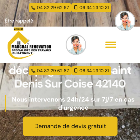
04 82 29 62 67
06 34 23 10 31
Être rappelé
Entreprise peinture et
décapage de volet Saint
04 82 29 62 67
06 34 23 10 31
Denis Sur Coise 42140
Nous intervenons 24h/24 sur 7j/7 en cas
d'urgence
Demande de devis gratuit