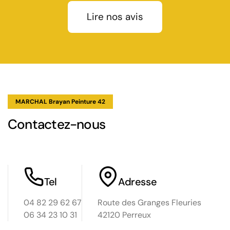
Lire nos avis
it
uvre
 :
 30%
chal
lation
MARCHAL Brayan Peinture 42
Contactez-nous
Tel
Adresse
04 82 29 62 67
Route des Granges Fleuries
06 34 23 10 31
42120 Perreux