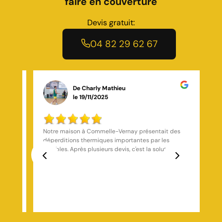
faire en couverture
Devis gratuit:
04 82 29 62 67
De cheenoa munoz
le 07/01/2025
s
J'ai fait appel à cet artisan et j'en suis très content
Travail sérieux Réponds actuel Réponds toujours au
téléphone très ponctuel Je conseille
ncus
Previous
Next
e
,
se en
e.