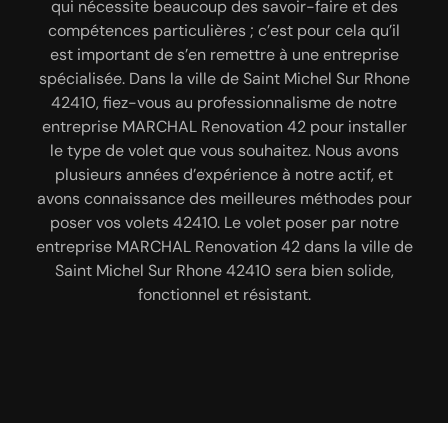
décapage de volet à Saint
qui nécessite beaucoup des savoir-faire et des
quand ce dernier commence à devenir terne,
Michel Sur Rhone
perdre ses couleurs ; et pour y remédier, pensez à
compétences particulières ; c’est pour cela qu’il
est important de s’en remettre à une entreprise
peindre vos volets. Notre entreprise MARCHAL
Si vous voulez accomplir vos travaux de décapage
Renovation 42 met son savoir-faire et compétence
spécialisée. Dans la ville de Saint Michel Sur Rhone
et de pose de peinture de volets pour votre maison,
42410, fiez-vous au professionnalisme de notre
au profit des particuliers et des professionnels
il faut confier les travaux à des professionnels.
entreprise MARCHAL Renovation 42 pour installer
pour réaliser une rénovation de vos volets dans la
Fiez-vous à MARCHAL Renovation 42 pour
le type de volet que vous souhaitez. Nous avons
ville de Saint Michel Sur Rhone 42410. Nous
accomplir les opérations délicates tel que la
sommes une entreprise certifiée par le label RGE
plusieurs années d’expérience à notre actif, et
peinture et le décapage de volets, le
avons connaissance des meilleures méthodes pour
qui n’utilise que des peintures spécifiques et
remplacement et la mise en place des autres
d’excellente qualité pour peindre vos volets 42410.
poser vos volets 42410. Le volet poser par notre
éléments tel que les serrures. Pour ceux qui sont à
entreprise MARCHAL Renovation 42 dans la ville de
Faites confiance à MARCHAL Renovation 42 pour
Saint Michel Sur Rhone 42410 et ses régions
Saint Michel Sur Rhone 42410 sera bien solide,
rénover vos volets 42410.
environnantes, cherchez une entreprise fiable pour
fonctionnel et résistant.
garantir la qualité des travaux. MARCHAL
Renovation 42 à Saint Michel Sur Rhone 42410 ne
vous décevrez pas si vous faites appel à lui.