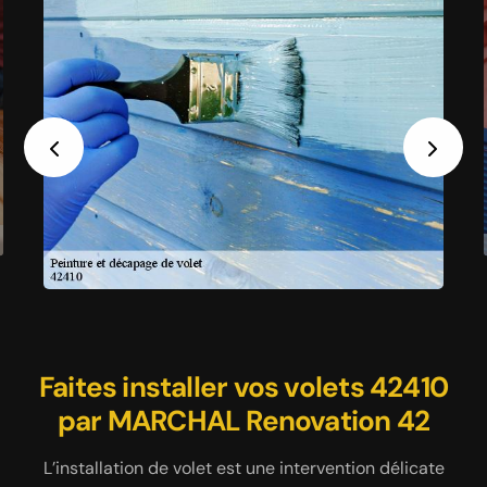
Previous
Next
Faites installer vos volets 42410
Faites rénover vos volets 42410
Un expert pour vous fournir
par MARCHAL Renovation 42
par MARCHAL Renovation 42
une prestation satisfaisante
concernant la peinture et le
Il est nécessaire faire une rénovation de votre volet
L’installation de volet est une intervention délicate