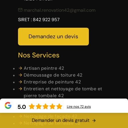
marchal.renovation42@gmail.com
SIRET : 842 922 957
Demandez un devis
Nos Services
Artisan peintre 42
Démoussage de toiture 42
Entreprise de peinture 42
Entretien et nettoyage de tombe et
pierre tombale 42
Habillage planche de rive 42
5.0
Lire nos
72
avis
Maçonnerie 42
Nettoyage de façade 42
Demander un devis gratuit
Nettoyage de terrasse 42