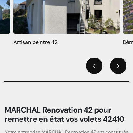
Artisan peintre 42
Dém
Previous
Next
MARCHAL Renovation 42 pour
remettre en état vos volets 42410
Notre entreprise MARCHAL Renovation 42 est constituée