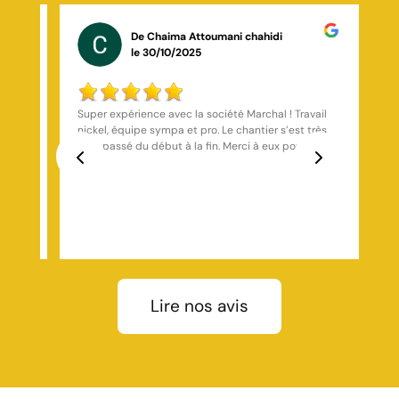
De Mickael Keller
le 08/01/2025
il
Artisan très sérieux ponctuel devis respecter délai
ès
respecter je suis très satisfait de cette entreprise je
ur
vous le recommande fortement
Previous
Next
Lire nos avis