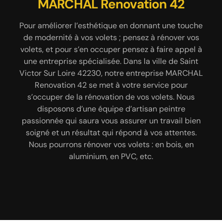
avec MARCHAL Renovation 42
MARCHAL Renovation 42
42230 par MARCHAL
Renovation 42
Pour améliorer l’esthétique en donnant une touche
Exerçant le métier de peintre depuis plusieurs
de modernité à vos volets ; pensez à rénover vos
années ; fiez-vous à notre entreprise MARCHAL
L’installation de volet est une intervention délicate
volets, et pour s’en occuper pensez à faire appel à
Renovation 42 pour effectuer un décapage de vos
qui nécessite beaucoup des savoir-faire et des
volets métalliques dans la ville de Saint Victor Sur
une entreprise spécialisée. Dans la ville de Saint
compétences particulières ; c’est pour cela qu’il
Victor Sur Loire 42230, notre entreprise MARCHAL
Loire 42230. Nous avons à notre service des
est important de s’en remettre à une entreprise
équipes de peintres 42230 très professionnelles et
Renovation 42 se met à votre service pour
spécialisée. Dans la ville de Saint Victor Sur Loire
passionnées qui ont connaissance des différentes
s’occuper de la rénovation de vos volets. Nous
42230, fiez-vous au professionnalisme de notre
méthodes de décapage, telles que : le décapage
disposons d’une équipe d’artisan peintre
entreprise MARCHAL Renovation 42 pour installer
chimique, le décapage à la soude ou le décapage
passionnée qui saura vous assurer un travail bien
le type de volet que vous souhaitez. Nous avons
soigné et un résultat qui répond à vos attentes.
par sablage. Quelle que soit la technique de
plusieurs années d’expérience à notre actif, et
Nous pourrons rénover vos volets : en bois, en
décapage que vous souhaitez effectuer, nos
avons connaissance des meilleures méthodes pour
techniciens 42230 vont les réaliser dans le respect
aluminium, en PVC, etc.
poser vos volets 42230. Le volet poser par notre
des règles en vigueur.
entreprise MARCHAL Renovation 42 dans la ville de
Saint Victor Sur Loire 42230 sera bien solide,
fonctionnel et résistant.