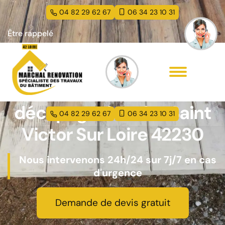
04 82 29 62 67
06 34 23 10 31
Être rappelé
Entreprise peinture et
décapage de volet Saint
04 82 29 62 67
06 34 23 10 31
Victor Sur Loire 42230
Nous intervenons 24h/24 sur 7j/7 en cas
d'urgence
Demande de devis gratuit