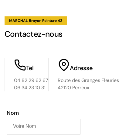
s un
-
 à
MARCHAL Brayan Peinture 42
 Le
Contactez-nous
t,
nez au
Tel
Adresse
04 82 29 62 67
Route des Granges Fleuries
06 34 23 10 31
42120 Perreux
Nom