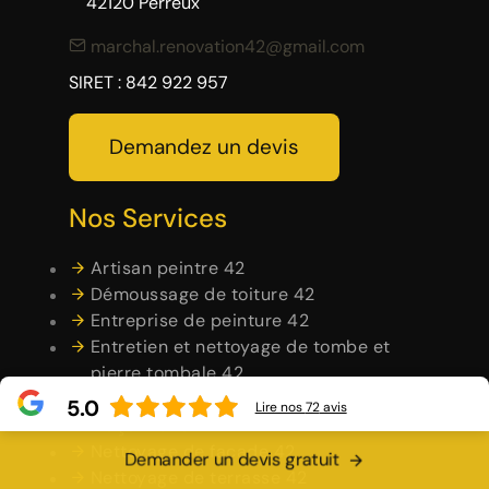
42120 Perreux
marchal.renovation42@gmail.com
SIRET : 842 922 957
Demandez un devis
Nos Services
Artisan peintre 42
Démoussage de toiture 42
Entreprise de peinture 42
Entretien et nettoyage de tombe et
pierre tombale 42
Habillage planche de rive 42
5.0
Lire nos
72
avis
Maçonnerie 42
Nettoyage de façade 42
Demander un devis gratuit
Nettoyage de terrasse 42