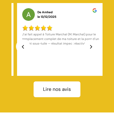
De Ernest Garceau
le 08/06/2026
r le
Je recommande vivement Société Marchal à Saint-
e d’un
Germain-Laval pour tous vos travaux d’aménagement
et d’entretien paysager. Une équipe compétente,
les de
réactive et soucieuse de la satisfaction de ses
clients. ????????
Previous
Next
r
iture,
 rives,
 avec
Lire nos avis
tion
evis
aint-