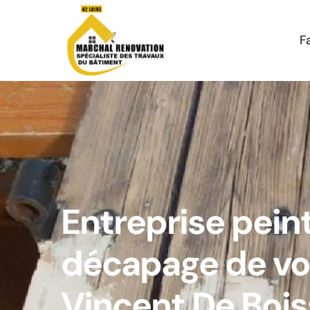
F
Entreprise pein
décapage de vol
Vincent De Bois