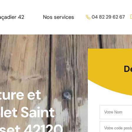
açadier 42
Nos services
04 82 29 62 67
D
ture et
et Saint
set 42120