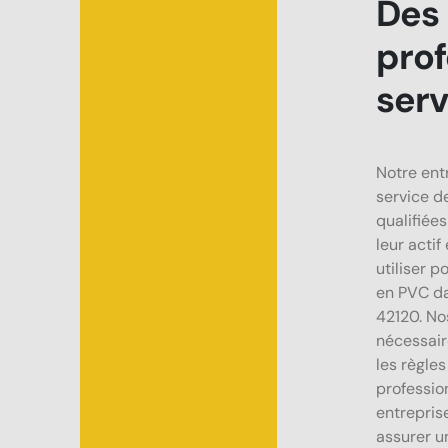
Des 
prof
serv
Notre ent
service d
qualifiée
leur acti
utiliser p
en PVC da
42120. No
nécessair
les règles
professio
entrepri
assurer un