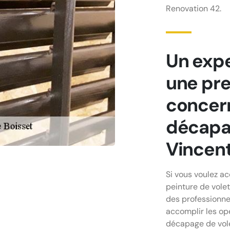
Renovation 42.
Un expe
une pre
concern
décapag
Vincent
Si vous voulez a
peinture de volet
des professionn
accomplir les opé
décapage de vole