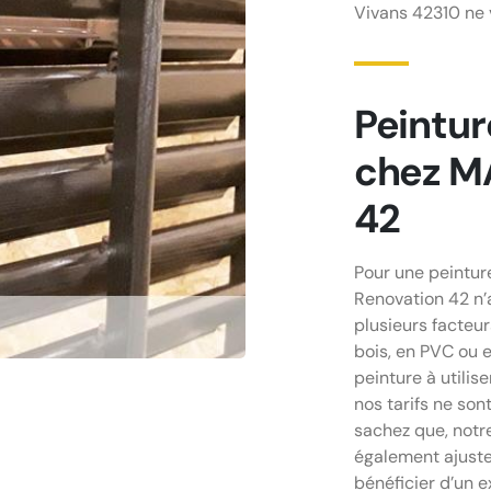
Vivans 42310 ne v
Peintur
chez M
42
Pour une peintur
Renovation 42 n’a
plusieurs facteu
bois, en PVC ou e
peinture à utilis
nos tarifs ne sont
sachez que, not
également ajuster
bénéficier d’un 