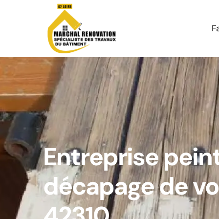
F
Entreprise pein
décapage de vo
42310