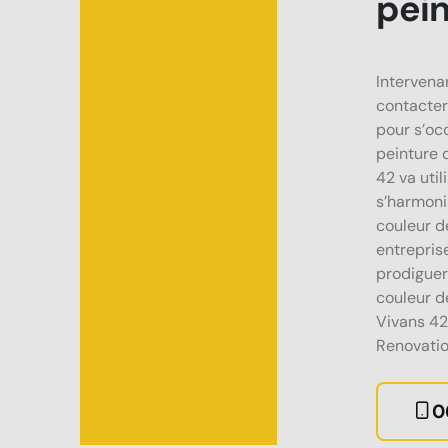
pein
Intervena
contacter
pour s’oc
peinture 
42 va util
s’harmoni
couleur de
entrepri
prodiguer
couleur de
Vivans 42
Renovatio
0