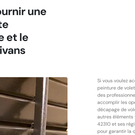
ournir une
te
 et le
ivans
Si vous voulez a
peinture de volet
des professionn
accomplir les opé
décapage de vole
autres éléments t
42310 et ses rég
pour garantir la