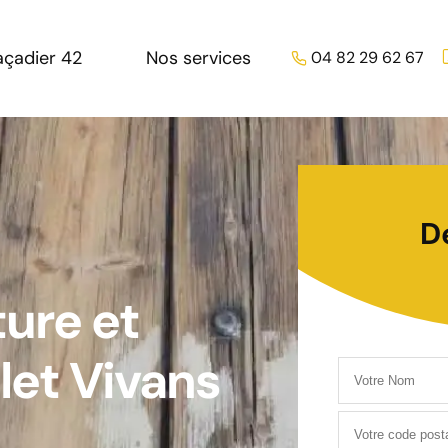
açadier 42
Nos services
04 82 29 62 67
D
ture et
let Vivans