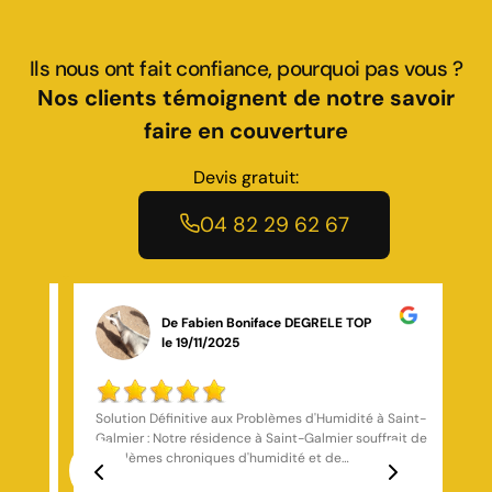
Ils nous ont fait confiance, pourquoi pas vous ?
Nos clients témoignent de notre savoir
faire en couverture
Devis gratuit:
04 82 29 62 67
De Kenzo
le 10/11/2025
Saint-
Je recommande vivement cette entreprise Marchal
In
qui fait de la couverture dans la Loire ! Le travail
réalisé sur ma toiture est impeccable : zinguerie
s
parfaitement refaite, faîtage nickel et traitement de