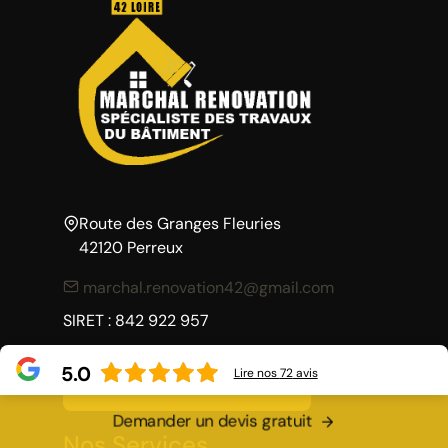
Route des Granges Fleuries
42120 Perreux
marchal.renovation42@gmail.com
SIRET : 842 922 957
5.0
Lire nos
72
avis
Demandez un devis
Demander un devis gratuit
Nos Services