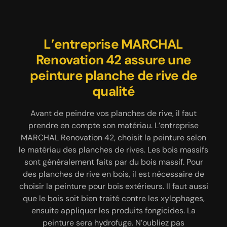
Réalisez la peinture de dessous
L’entreprise MARCHAL
L'entreprise MARCHAL
de votre toit en faisant appel à
Renovation 42 propose des
Renovation 42 assure une
peinture planche de rive de
un couvreur fiable à Saint
service de peinture de
dessous de toits en bois
Leger Sur Roanne
qualité
Le dessous de toit a trois rôles. Le premier consiste
Si vous voulez garantir la peinture de dessous de
Avant de peindre vos planches de rive, il faut
à protéger la toiture contre l’envahissement des
votre toit à Saint Leger Sur Roanne 42155 et ses
prendre en compte son matériau. L’entreprise
MARCHAL Renovation 42, choisit la peinture selon
environs, faites appel à MARCHAL Renovation 42
volatiles. Le deuxième, il empêche la pénétration
du vent et conserve la chaleur. La troisième est qu’il
le matériau des planches de rives. Les bois massifs
car c’est une entreprise de peinture de dessous de
sont généralement faits par du bois massif. Pour
toit fiable. Elle peut intervenir à tout moment et
contribue à l'esthétique de la maison. C’est
peut vous satisfaire. Pour la peinture de dessous de
pourquoi, il faut protéger le dessous de toit en bois
des planches de rive en bois, il est nécessaire de
choisir la peinture pour bois extérieurs. Il faut aussi
votre toit, elle vous propose une multitude de
en appliquant de la peinture spéciale bois
couleur et de style pour rendre votre maison plus
que le bois soit bien traité contre les xylophages,
extérieur. La peinture doit être hydrofuge et
attirante et encore plus belle. Afin de bénéficier de
isolante. Il faut également le protéger conte les
ensuite appliquer les produits fongicides. La
xylophages. Pour tout cela, contactez l’entreprise
ces services, contactez directement MARCHAL
peinture sera hydrofuge. N’oubliez pas